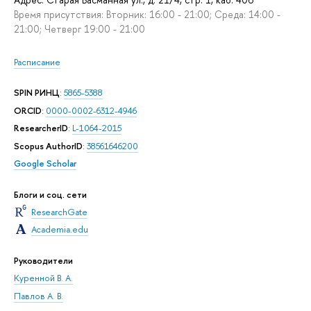
Время присутствия: Вторник: 16:00 - 21:00; Среда: 14:00 -
21:00; Четверг 19:00 - 21:00
Расписание
SPIN РИНЦ
:
5865-5388
ORCID
:
0000-0002-6312-4946
ResearcherID
:
L-1064-2015
Scopus AuthorID
:
38561646200
Google Scholar
Блоги и соц. сети
ResearchGate
Academia.edu
Руководители
Куренной В. А.
Павлов А. В.