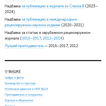
Надбавка
за публикацию в журнале из Списка B
(2023–
2024)
Надбавка
за публикацию в международном
рецензируемом научном издании
(2020–2021)
Надбавка за статью в зарубежном рецензируемом
журнале (
2015–2017
,
2012–2014
)
Лучший преподаватель
— 2016–2017, 2012
О ВЫШКЕ
ОБ
Цифры и факты
Ли
Руководство и структура
Дов
Устойчивое развитие в НИУ ВШЭ
Ол
Преподаватели и сотрудники
При
Корпуса и общежития
Вы