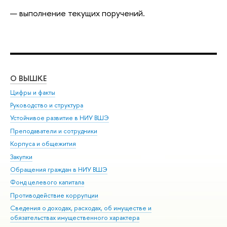
выполнение текущих поручений.
О ВЫШКЕ
ОБ
Цифры и факты
Ли
Руководство и структура
Дов
Устойчивое развитие в НИУ ВШЭ
Ол
Преподаватели и сотрудники
При
Корпуса и общежития
Вы
Закупки
При
Обращения граждан в НИУ ВШЭ
Ас
Фонд целевого капитала
До
Противодействие коррупции
Цен
Сведения о доходах, расходах, об имуществе и
Би
обязательствах имущественного характера
Об