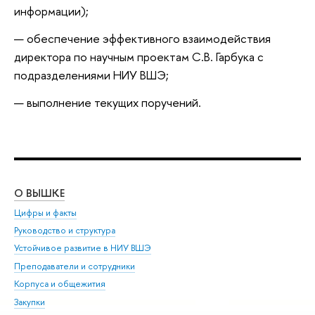
информации);
обеспечение эффективного взаимодействия
директора по научным проектам С.В. Гарбука с
подразделениями НИУ ВШЭ;
выполнение текущих поручений.
О ВЫШКЕ
ОБ
Цифры и факты
Ли
Руководство и структура
Дов
Устойчивое развитие в НИУ ВШЭ
Ол
Преподаватели и сотрудники
При
Корпуса и общежития
Вы
Закупки
При