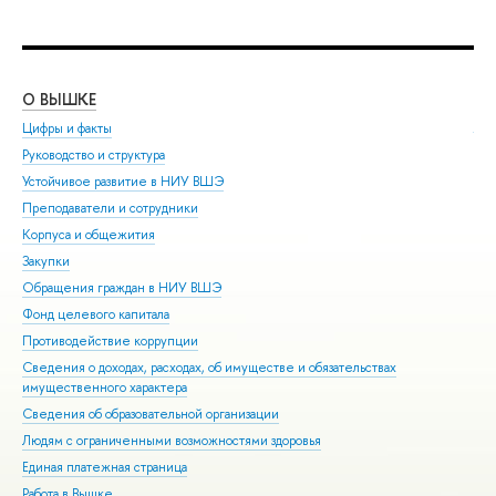
О ВЫШКЕ
ОБ
Цифры и факты
Ли
Руководство и структура
Дов
Устойчивое развитие в НИУ ВШЭ
Ол
Преподаватели и сотрудники
При
Корпуса и общежития
Вы
Закупки
При
Обращения граждан в НИУ ВШЭ
Асп
Фонд целевого капитала
Доп
Противодействие коррупции
Цен
Сведения о доходах, расходах, об имуществе и обязательствах
Биз
имущественного характера
Обр
Сведения об образовательной организации
Обр
Людям с ограниченными возможностями здоровья
Единая платежная страница
Работа в Вышке