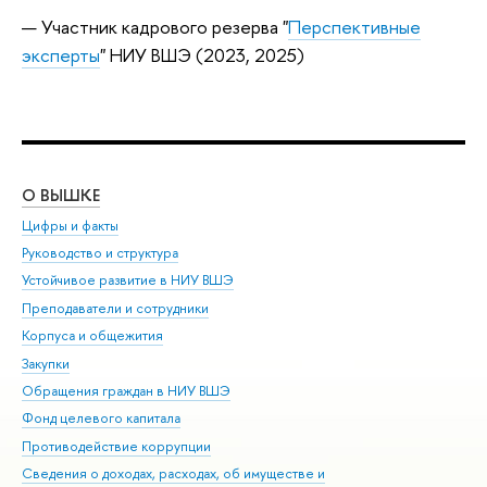
Участник кадрового резерва "
Перспективные
эксперты
" НИУ ВШЭ (2023, 2025)
О ВЫШКЕ
ОБ
Цифры и факты
Ли
Руководство и структура
Дов
Устойчивое развитие в НИУ ВШЭ
Ол
Преподаватели и сотрудники
При
Корпуса и общежития
Вы
Закупки
При
Обращения граждан в НИУ ВШЭ
Ас
Фонд целевого капитала
До
Противодействие коррупции
Цен
Сведения о доходах, расходах, об имуществе и
Би