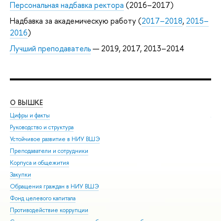
Персональная надбавка ректора
(2016–2017)
Надбавка за академическую работу (
2017–2018
,
2015–
2016
)
Лучший преподаватель
— 2019, 2017, 2013–2014
О ВЫШКЕ
ОБ
Цифры и факты
Ли
Руководство и структура
Дов
Устойчивое развитие в НИУ ВШЭ
Ол
Преподаватели и сотрудники
При
Корпуса и общежития
Вы
Закупки
При
Обращения граждан в НИУ ВШЭ
Асп
Фонд целевого капитала
Доп
Противодействие коррупции
Цен