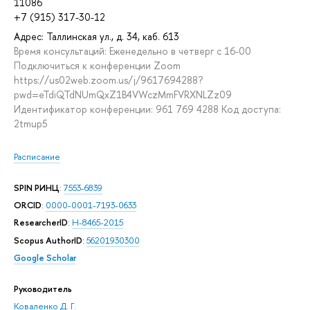
11086
+7 (915) 317-30-12
Адрес: Таллинская ул., д. 34, каб. 613
Время консультаций: Еженедельно в четверг с 16-00
Подключиться к конференции Zoom
https://us02web.zoom.us/j/9617694288?
pwd=eTdiQTdNUmQxZ1B4VWczMmFVRXNLZz09
Идентификатор конференции: 961 769 4288 Код доступа:
2tmup5
Расписание
SPIN РИНЦ
:
7553-6839
ORCID
:
0000-0001-7193-0633
ResearcherID
:
H-8465-2015
Scopus AuthorID
:
56201930300
Google Scholar
Руководитель
Коваленко Д. Г.