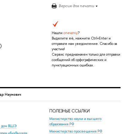
Версия для печати
Нашли
опечатку
?
Выделите её, нажмите Ctrl+Enter и
отправьте нам уведомление. Спасибо за
)
участие!
Сервис предназначен только для отправки
сообщений об орфографических и
пунктуационных ошибках.
др Наумович
ПОЛЕЗНЫЕ ССЫЛКИ
Министерство науки и высшего
образования РФ
й дом ВШЭ
Министерство просвещения РФ
азин «БукВышка»