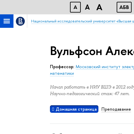
A
A
A
АБB
Национальный исследовательский университет «Высшая 
Вульфсон Алек
Профессор:
Московский институт электр
математики
Начал работать в НИУ ВШЭ в 2012 году
Научно-педагогический стаж: 47 лет.
Домашняя страница
Преподавание