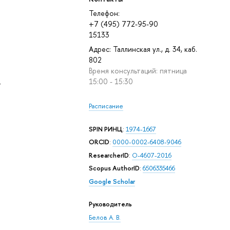
Телефон:
+7 (495) 772-95-90
15133
Адрес: Таллинская ул., д. 34, каб.
802
Время консультаций: пятница
15:00 - 15:30
-
Расписание
SPIN РИНЦ
:
1974-1667
ORCID
:
0000-0002-6408-9046
ResearcherID
:
O-4607-2016
Scopus AuthorID
:
6506335466
Google Scholar
Руководитель
Белов А. В.