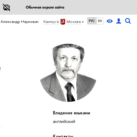
Обычная версия сайта
РУС
EN
 Александр Наумович
Кампус в
Москве
й
Владение языками
английский
Контакты