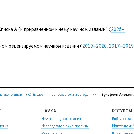
писка А (и приравненном к нему научном издании) (
2025–
ном рецензируемом научном издании (
2019–2020
,
2017–2019
ла экономики»
→
О Вышке
→
Преподаватели и сотрудники
→
Вульфсон Алексан
Е
НАУКА
РЕСУРСЫ
Научные подразделения
Библиотека
товка
Исследовательские проекты
Издательски
Мониторинги
Книжный маг