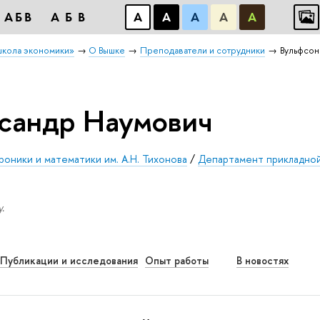
АБB
АБB
А
А
А
А
А
школа экономики»
О Вышке
Преподаватели и сотрудники
Вульфсон
сандр Наумович
оники и математики им. А.Н. Тихонова
/
Департамент прикладно
.
Публикации и исследования
Опыт работы
В новостях