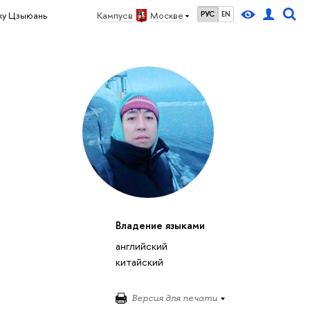
жу Цзыюань
Кампус в
Москве
РУС
EN
Владение языками
английский
китайский
Версия для печати