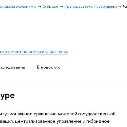
ая школа экономики»
О Вышке
Преподаватели и сотрудники
Ч
партамент политики и управления
сследования
В новостях
туре
титуциональное сравнение моделей государственной
изация, централизованное управление и гибридное