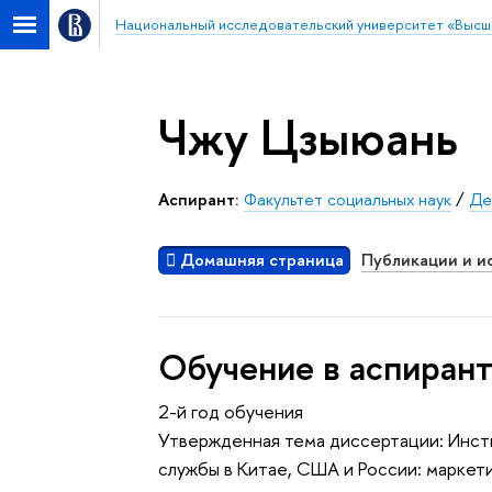
Национальный исследовательский университет «Высш
Чжу Цзыюань
Аспирант:
Факультет социальных наук
/
Де
Домашняя страница
Публикации и и
Обучение в аспиран
2-й год обучения
Утвержденная тема диссертации: Инс
службы в Китае, США и России: маркет