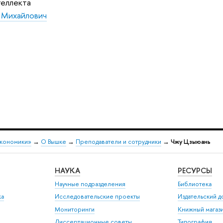
теллекта
 Михайлович
экономики»
→
О Вышке
→
Преподаватели и сотрудники
→
Чжу Цзыюань
НАУКА
РЕСУРСЫ
Научные подразделения
Библиотека
ка
Исследовательские проекты
Издательский 
Мониторинги
Книжный магаз
Диссертационные советы
Типография