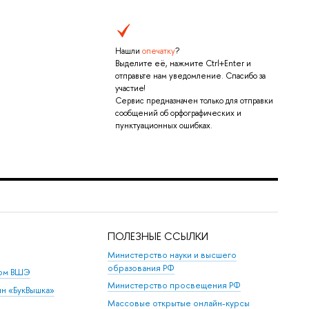
Нашли
опечатку
?
Выделите её, нажмите Ctrl+Enter и
отправьте нам уведомление. Спасибо за
участие!
Сервис предназначен только для отправки
сообщений об орфографических и
пунктуационных ошибках.
ПОЛЕЗНЫЕ ССЫЛКИ
Министерство науки и высшего
образования РФ
дом ВШЭ
Министерство просвещения РФ
ин «БукВышка»
Массовые открытые онлайн-курсы