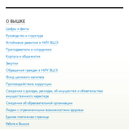
О ВЫШКЕ
ОБ
Цифры и факты
Ли
Руководство и структура
Дов
Устойчивое развитие в НИУ ВШЭ
Ол
Преподаватели и сотрудники
При
Корпуса и общежития
Вы
Закупки
При
Обращения граждан в НИУ ВШЭ
Асп
Фонд целевого капитала
Доп
Противодействие коррупции
Цен
Сведения о доходах, расходах, об имуществе и обязательствах
Биз
имущественного характера
Обр
Сведения об образовательной организации
Обр
Людям с ограниченными возможностями здоровья
Единая платежная страница
Работа в Вышке