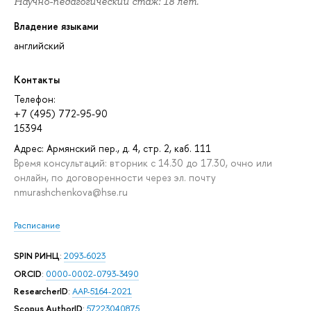
Научно-педагогический стаж: 18 лет.
Владение языками
английский
Контакты
Телефон:
+7 (495) 772-95-90
15394
Адрес: Армянский пер., д. 4, стр. 2, каб. 111
Время консультаций: вторник с 14.30 до 17.30, очно или
онлайн, по договоренности через эл. почту
nmurashchenkova@hse.ru
Расписание
SPIN РИНЦ
:
2093-6023
ORCID
:
0000-0002-0793-3490
ResearcherID
:
AAP-5164-2021
Scopus AuthorID
:
57223040875