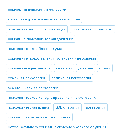
социальная психология молодежи
кросс-культурная и этническая психология
психология миграции и эмиграции
психология патриотизма
социально-психологическая адаптация
психологическое благополучие
социальные представления, установки и верования
социальная идентичность
ценности
доверие
страхи
семейная психология
позитивная психология
экзистенциальная психология
психологическое консультирование и психотерапия
психологическая травма
EMDR-терапия
арт-терапия
социально-психологический тренинг
методы активного социально-психологического обучения