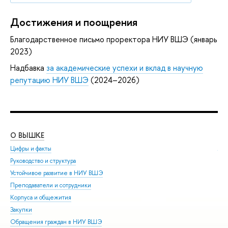
Достижения и поощрения
Благодарственное письмо проректора НИУ ВШЭ (январь
2023)
Надбавка
за академические успехи и вклад в научную
репутацию НИУ ВШЭ
(2024–2026)
О ВЫШКЕ
ОБ
Цифры и факты
Ли
Руководство и структура
Дов
Устойчивое развитие в НИУ ВШЭ
Ол
Преподаватели и сотрудники
При
Корпуса и общежития
Вы
Закупки
При
Обращения граждан в НИУ ВШЭ
Асп