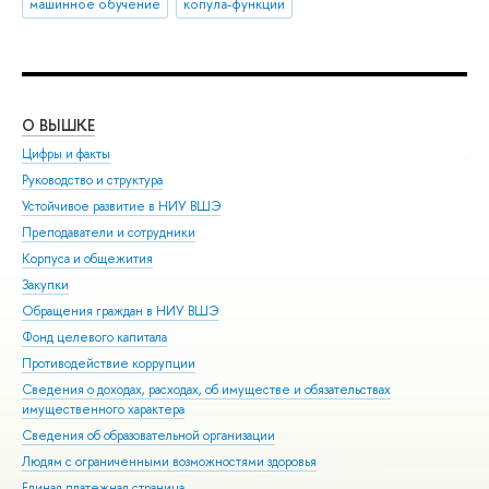
машинное обучение
копула-функции
О ВЫШКЕ
ОБ
Цифры и факты
Ли
Руководство и структура
Дов
Устойчивое развитие в НИУ ВШЭ
Ол
Преподаватели и сотрудники
При
Корпуса и общежития
Вы
Закупки
При
Обращения граждан в НИУ ВШЭ
Асп
Фонд целевого капитала
Доп
Противодействие коррупции
Цен
Сведения о доходах, расходах, об имуществе и обязательствах
Биз
имущественного характера
Обр
Сведения об образовательной организации
Обр
Людям с ограниченными возможностями здоровья
Единая платежная страница