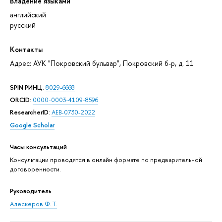
Владение языками
английский
русский
Контакты
Адрес: АУК "Покровский бульвар", Покровский б-р, д. 11
SPIN РИНЦ
:
8029-6668
ORCID
:
0000-0003-4109-8596
ResearcherID
:
AEB-0730-2022
Google Scholar
Часы консультаций
Консультации проводятся в онлайн формате по предварительной
договоренности.
Руководитель
Алескеров Ф. Т.