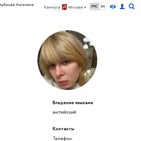
лубкова Ангелина
Кампус в
Москве
РУС
EN
Владение языками
английский
Контакты
Телефон: