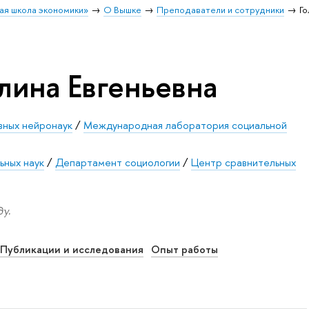
ая школа экономики»
О Вышке
Преподаватели и сотрудники
Го
лина Евгеньевна
вных нейронаук
/
Международная лаборатория социальной
ьных наук
/
Департамент социологии
/
Центр сравнительных
у.
Публикации и исследования
Опыт работы