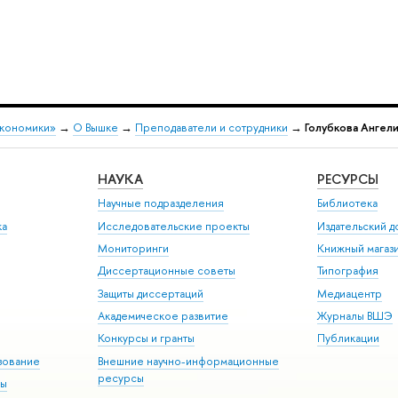
экономики»
→
О Вышке
→
Преподаватели и сотрудники
→
Голубкова Ангели
НАУКА
РЕСУРСЫ
Научные подразделения
Библиотека
ка
Исследовательские проекты
Издательский 
Мониторинги
Книжный магаз
Диссертационные советы
Типография
Защиты диссертаций
Медиацентр
Академическое развитие
Журналы ВШЭ
Конкурсы и гранты
Публикации
зование
Внешние научно-информационные
ресурсы
ры