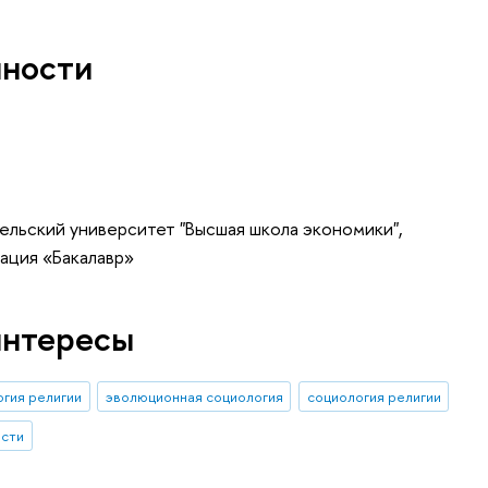
нности
ельский университет "Высшая школа экономики",
ация «Бакалавр»
интересы
огия религии
эволюционная социология
социология религии
ости