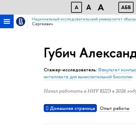
A
A
A
АБB
Национальный исследовательский университет «Высш
Сергеевич
Губич Алексан
Стажер-исследователь:
Факультет компь
интеллекта для вычислительной биологии
Начал работать в НИУ ВШЭ в 2026 году
Домашняя страница
Опыт работы