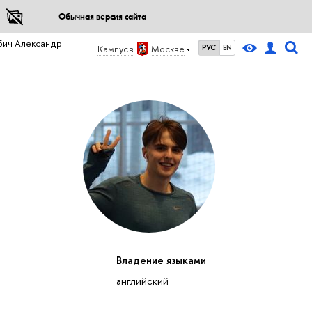
Обычная версия сайта
бич Александр
Кампус в
Москве
РУС
EN
Владение языками
английский