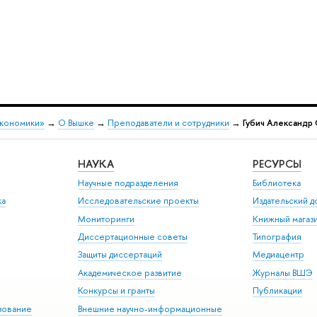
экономики»
→
О Вышке
→
Преподаватели и сотрудники
→
Губич Александр
НАУКА
РЕСУРСЫ
Научные подразделения
Библиотека
ка
Исследовательские проекты
Издательский 
Мониторинги
Книжный магаз
Диссертационные советы
Типография
Защиты диссертаций
Медиацентр
Академическое развитие
Журналы ВШЭ
Конкурсы и гранты
Публикации
зование
Внешние научно-информационные