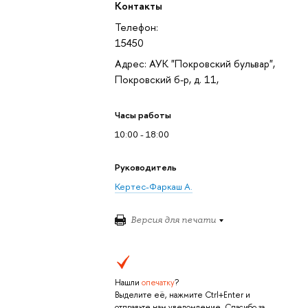
Контакты
Телефон:
15450
Адрес: АУК "Покровский бульвар",
Покровский б-р, д. 11,
Часы работы
10:00 - 18:00
Руководитель
Кертес-Фаркаш А.
Версия для печати
Нашли
опечатку
?
Выделите её, нажмите Ctrl+Enter и
отправьте нам уведомление. Спасибо за