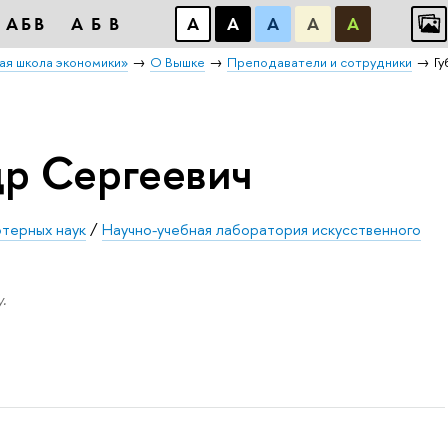
АБB
АБB
А
А
А
А
А
ая школа экономики»
О Вышке
Преподаватели и сотрудники
Гу
др Сергеевич
ютерных наук
/
Научно-учебная лаборатория искусственного
.