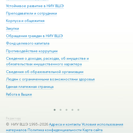
Устойчивое развитие в НИУ ВШЭ
Ол
Преподаватели и сотрудники
При
Корпуса и общежития
Вы
Закупки
При
Обращения граждан в НИУ ВШЭ
Ас
Фонд целевого капитала
До
Противодействие коррупции
Цен
Сведения о доходах, расходах, об имуществе и
Би
обязательствах имущественного характера
Об
Сведения об образовательной организации
Обр
Людям с ограниченными возможностями здоровья
Единая платежная страница
Работа в Вышке
Редактору
© НИУ ВШЭ 1993–2026
Адреса и контакты
Условия использования
материалов
Политика конфиденциальности
Карта сайта