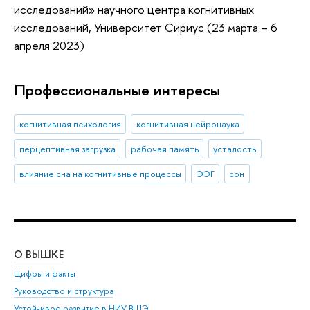
исследований» научного центра когнитивных
исследований, Университет Сириус (23 марта – 6
апреля 2023)
Профессиональные интересы
когнитивная психология
когнитивная нейронаука
перцептивная загрузка
рабочая память
усталость
влияние сна на когнитивные процессы
ЭЭГ
сон
О ВЫШКЕ
ОБ
Цифры и факты
Ли
Руководство и структура
Дов
Устойчивое развитие в НИУ ВШЭ
Ол