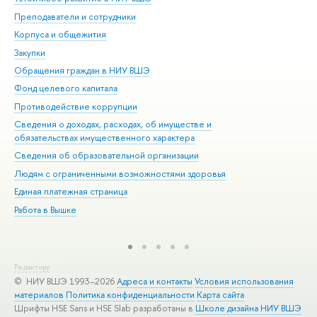
Преподаватели и сотрудники
При
Корпуса и общежития
Вы
Закупки
При
Обращения граждан в НИУ ВШЭ
Ас
Фонд целевого капитала
До
Противодействие коррупции
Цен
Сведения о доходах, расходах, об имуществе и
Би
обязательствах имущественного характера
Об
Сведения об образовательной организации
Обр
Людям с ограниченными возможностями здоровья
Единая платежная страница
Работа в Вышке
Редактору
© НИУ ВШЭ 1993–2026
Адреса и контакты
Условия использования
материалов
Политика конфиденциальности
Карта сайта
Шрифты HSE Sans и HSE Slab разработаны в
Школе дизайна НИУ ВШЭ