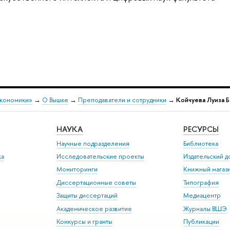
экономики»
→
О Вышке
→
Преподаватели и сотрудники
→
Койчуева Луиза 
НАУКА
РЕСУРСЫ
Научные подразделения
Библиотека
ка
Исследовательские проекты
Издательский 
Мониторинги
Книжный магаз
Диссертационные советы
Типография
Защиты диссертаций
Медиацентр
Академическое развитие
Журналы ВШЭ
Конкурсы и гранты
Публикации