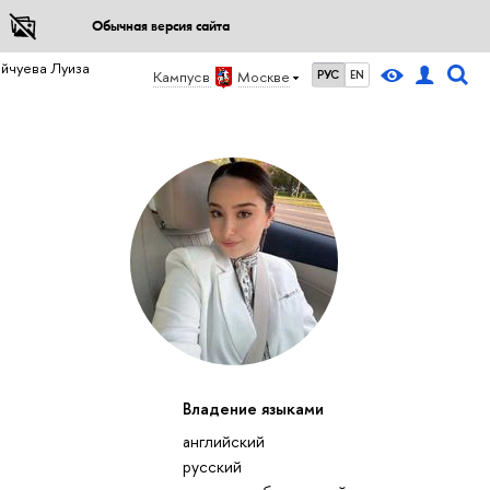
Обычная версия сайта
йчуева Луиза
Кампус в
Москве
РУС
EN
Владение языками
английский
русский