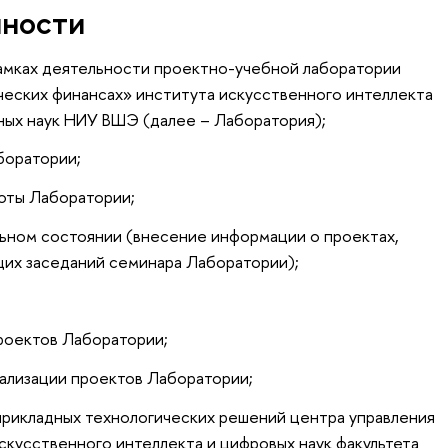
нности
амках деятельности проектно-учебной лаборатории
ческих финансах» института искусственного интеллекта
ных наук НИУ ВШЭ (далее – Лаборатория);
боратории;
боты Лаборатории;
льном состоянии (внесение информации о проектах,
щих заседаний семинара Лаборатории);
роектов Лаборатории;
еализации проектов Лаборатории;
рикладных технологических решений центра управления
кусственного интеллекта и цифровых наук факультета