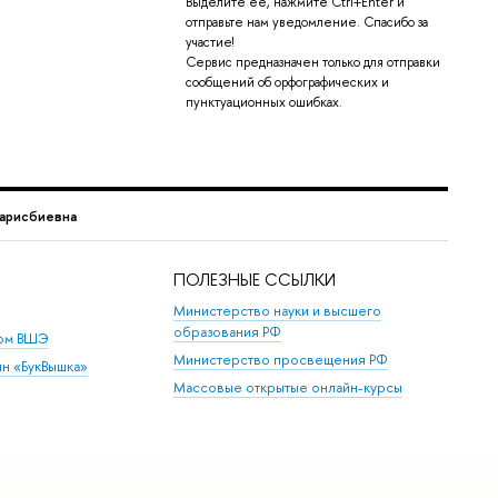
Выделите её, нажмите Ctrl+Enter и
отправьте нам уведомление. Спасибо за
участие!
Сервис предназначен только для отправки
сообщений об орфографических и
пунктуационных ошибках.
Барисбиевна
ПОЛЕЗНЫЕ ССЫЛКИ
Министерство науки и высшего
образования РФ
дом ВШЭ
Министерство просвещения РФ
ин «БукВышка»
Массовые открытые онлайн-курсы