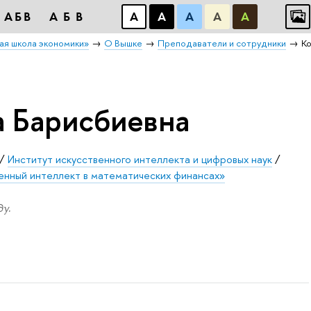
АБB
АБB
А
А
А
А
А
ая школа экономики»
О Вышке
Преподаватели и сотрудники
Ко
а Барисбиевна
/
Институт искусственного интеллекта и цифровых наук
/
енный интеллект в математических финансах»
у.