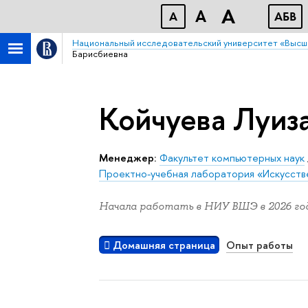
A
A
A
АБB
Национальный исследовательский университет «Высш
Барисбиевна
Койчуева Луиз
Менеджер:
Факультет компьютерных наук
Проектно-учебная лаборатория «Искусств
Начала работать в НИУ ВШЭ в 2026 год
Домашняя страница
Опыт работы