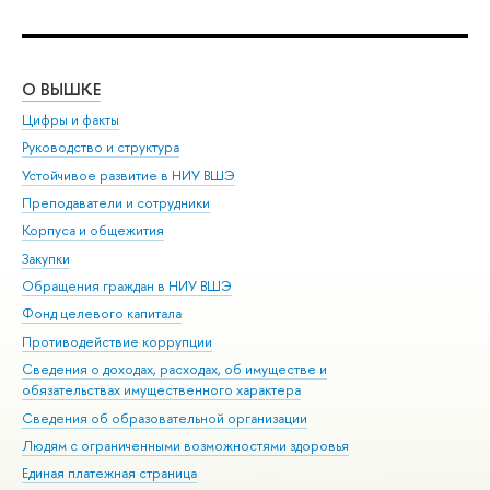
О ВЫШКЕ
ОБ
Цифры и факты
Ли
Руководство и структура
Дов
Устойчивое развитие в НИУ ВШЭ
Ол
Преподаватели и сотрудники
При
Корпуса и общежития
Вы
Закупки
При
Обращения граждан в НИУ ВШЭ
Ас
Фонд целевого капитала
До
Противодействие коррупции
Цен
Сведения о доходах, расходах, об имуществе и
Би
обязательствах имущественного характера
Об
Сведения об образовательной организации
Обр
Людям с ограниченными возможностями здоровья
Единая платежная страница