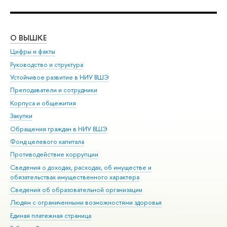
О ВЫШКЕ
ОБ
Цифры и факты
Ли
Руководство и структура
Дов
Устойчивое развитие в НИУ ВШЭ
Ол
Преподаватели и сотрудники
При
Корпуса и общежития
Вы
Закупки
При
Обращения граждан в НИУ ВШЭ
Ас
Фонд целевого капитала
До
Противодействие коррупции
Цен
Сведения о доходах, расходах, об имуществе и
Би
обязательствах имущественного характера
Об
Сведения об образовательной организации
Обр
Людям с ограниченными возможностями здоровья
Единая платежная страница