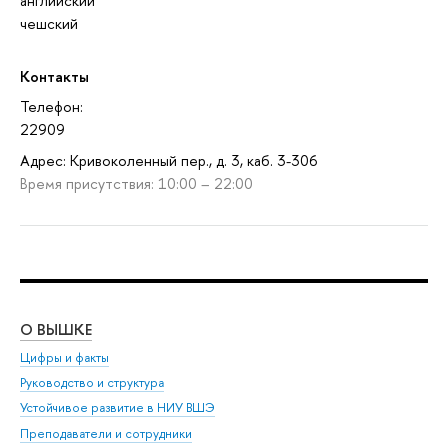
английский
чешский
Контакты
Телефон:
22909
Адрес: Кривоколенный пер., д. 3, каб. 3-306
Время присутствия: 10:00 – 22:00
О ВЫШКЕ
ОБ
Цифры и факты
Ли
Руководство и структура
Дов
Устойчивое развитие в НИУ ВШЭ
Ол
Преподаватели и сотрудники
При