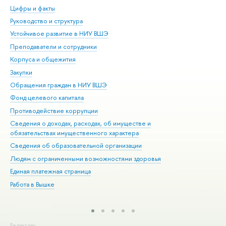
Цифры и факты
Ли
Руководство и структура
Дов
Устойчивое развитие в НИУ ВШЭ
Ол
Преподаватели и сотрудники
При
Корпуса и общежития
Вы
Закупки
При
Обращения граждан в НИУ ВШЭ
Ас
Фонд целевого капитала
До
Противодействие коррупции
Цен
Сведения о доходах, расходах, об имуществе и
Би
обязательствах имущественного характера
Об
Сведения об образовательной организации
Обр
Людям с ограниченными возможностями здоровья
Единая платежная страница
Работа в Вышке
Редактору