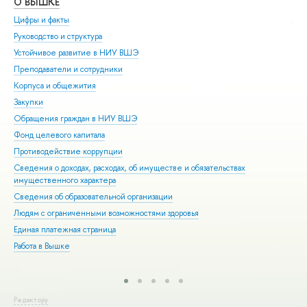
О ВЫШКЕ
ОБ
Цифры и факты
Ли
Руководство и структура
Дов
Устойчивое развитие в НИУ ВШЭ
Ол
Преподаватели и сотрудники
При
Корпуса и общежития
Вы
Закупки
При
Обращения граждан в НИУ ВШЭ
Асп
Фонд целевого капитала
Доп
Противодействие коррупции
Цен
Сведения о доходах, расходах, об имуществе и обязательствах
Биз
имущественного характера
Обр
Сведения об образовательной организации
Обр
Людям с ограниченными возможностями здоровья
Единая платежная страница
Работа в Вышке
Редактору