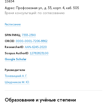
15834
Адрес: Профсоюзная ул., д. 33, корп. 4, каб. 505
Время консультаций: по согласованию
Расписание
SPIN РИНЦ
:
7333-2390
ORCID
:
0000-0001-7206-8862
ResearcherID
:
AAN-6245-2020
Scopus AuthorID
:
12782823100
Google Scholar
Руководители
Тоневицкий А. Г.
Шкурников М. Ю.
Oбразование и учёные степени