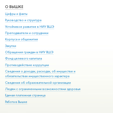
О ВЫШКЕ
ОБ
Цифры и факты
Ли
Руководство и структура
Дов
Устойчивое развитие в НИУ ВШЭ
Ол
Преподаватели и сотрудники
При
Корпуса и общежития
Вы
Закупки
При
Обращения граждан в НИУ ВШЭ
Ас
Фонд целевого капитала
До
Противодействие коррупции
Цен
Сведения о доходах, расходах, об имуществе и
Би
обязательствах имущественного характера
Об
Сведения об образовательной организации
Обр
Людям с ограниченными возможностями здоровья
Единая платежная страница
Работа в Вышке