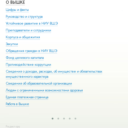
О ВЫШКЕ
ОБ
Цифры и факты
Ли
Руководство и структура
Дов
Устойчивое развитие в НИУ ВШЭ
Ол
Преподаватели и сотрудники
При
Корпуса и общежития
Вы
Закупки
При
Обращения граждан в НИУ ВШЭ
Асп
Фонд целевого капитала
Доп
Противодействие коррупции
Цен
Сведения о доходах, расходах, об имуществе и обязательствах
Биз
имущественного характера
Обр
Сведения об образовательной организации
Обр
Людям с ограниченными возможностями здоровья
Единая платежная страница
Работа в Вышке
Редактору