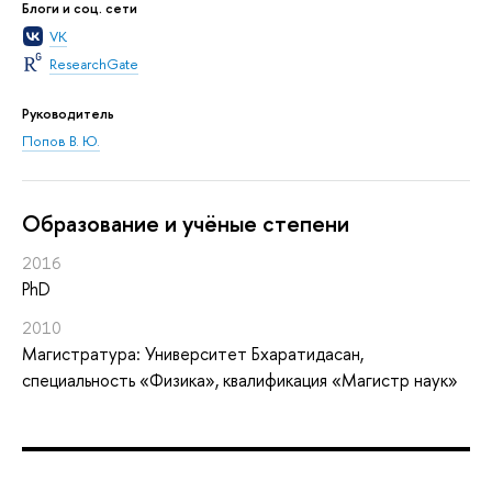
Блоги и соц. сети
VK
ResearchGate
Руководитель
Попов В. Ю.
Oбразование и учёные степени
2016
PhD
2010
Магистратура: Университет Бхаратидасан,
специальность «Физика», квалификация «Магистр наук»