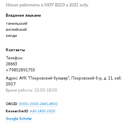
Начал работать в НИУ ВШЭ в 2021 году.
Владение языками
тамильский
английский
хинди
Контакты
Телефон:
28663
+79852891755
Адрес: АУК "Покровский бульвар", Покровский б-р, д. 11, каб.
S907
Время работы: 10:00-18:00
ORCID
:
0000-0003-2445-4800
ResearcherID
:
AAY-1493-2020
Google Scholar