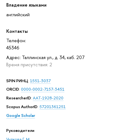
Владение языками
английский
Контакты
Телефон:
45346
Адрес: Таллинская ул., д. 34, каб. 207
Время присутствия: 2
SPIN РИНЦ
:
1551-3037
ORCID
:
0000-0002-7157-3451
ResearcherID
:
AAT-1928-2020
Scopus AuthorID
:
57201361251
Google Scholar
Руководители
Чулкова Г. М.