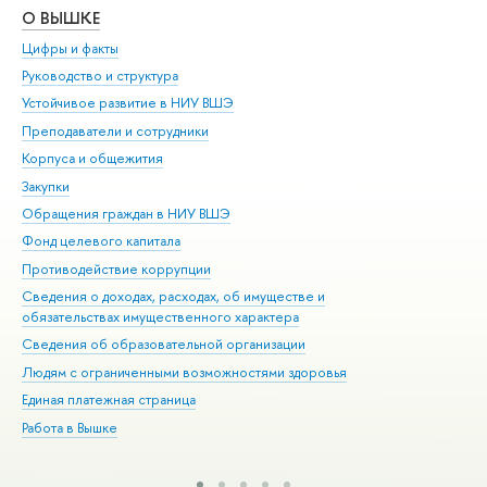
О ВЫШКЕ
ОБ
Цифры и факты
Ли
Руководство и структура
Дов
Устойчивое развитие в НИУ ВШЭ
Ол
Преподаватели и сотрудники
При
Корпуса и общежития
Вы
Закупки
При
Обращения граждан в НИУ ВШЭ
Ас
Фонд целевого капитала
До
Противодействие коррупции
Цен
Сведения о доходах, расходах, об имуществе и
Би
обязательствах имущественного характера
Об
Сведения об образовательной организации
Обр
Людям с ограниченными возможностями здоровья
Единая платежная страница
Работа в Вышке