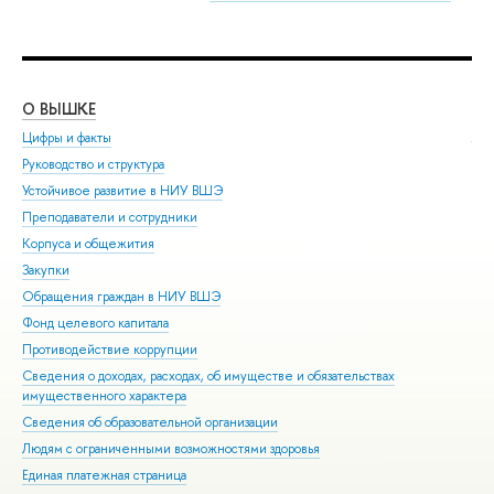
О ВЫШКЕ
ОБ
Цифры и факты
Ли
Руководство и структура
Дов
Устойчивое развитие в НИУ ВШЭ
Ол
Преподаватели и сотрудники
При
Корпуса и общежития
Вы
Закупки
При
Обращения граждан в НИУ ВШЭ
Асп
Фонд целевого капитала
Доп
Противодействие коррупции
Цен
Сведения о доходах, расходах, об имуществе и обязательствах
Биз
имущественного характера
Обр
Сведения об образовательной организации
Обр
Людям с ограниченными возможностями здоровья
Единая платежная страница