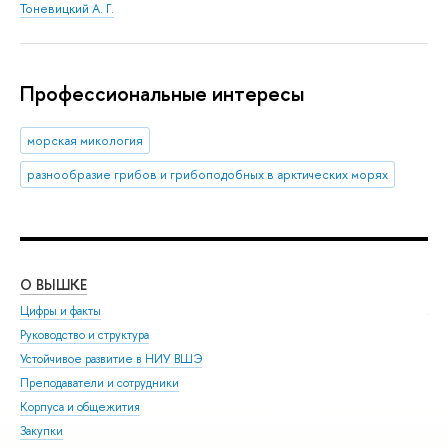
Тоневицкий А. Г.
Профессиональные интересы
морская микология
разнообразие грибов и грибоподобных в арктических морях
О ВЫШКЕ
ОБ
Цифры и факты
Ли
Руководство и структура
Дов
Устойчивое развитие в НИУ ВШЭ
Ол
Преподаватели и сотрудники
При
Корпуса и общежития
Вы
Закупки
При