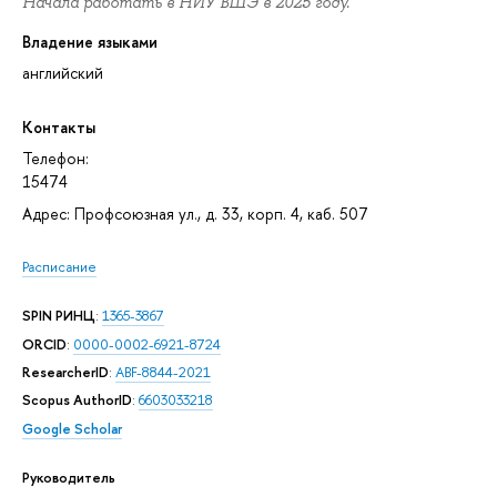
Начала работать в НИУ ВШЭ в 2025 году.
Владение языками
английский
Контакты
Телефон:
15474
Адрес: Профсоюзная ул., д. 33, корп. 4, каб. 507
Расписание
SPIN РИНЦ
:
1365-3867
ORCID
:
0000-0002-6921-8724
ResearcherID
:
ABF-8844-2021
Scopus AuthorID
:
6603033218
Google Scholar
Руководитель