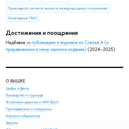
Прикладной сетевой анализ в международных отношениях
Незападные ТМО
Достижения и поощрения
Надбавка
за публикацию в журнале из Списка А (и
приравненном к нему научном издании)
(2024–2025)
О ВЫШКЕ
ОБ
Цифры и факты
Ли
Руководство и структура
Дов
Устойчивое развитие в НИУ ВШЭ
Ол
Преподаватели и сотрудники
При
Корпуса и общежития
Вы
Закупки
При