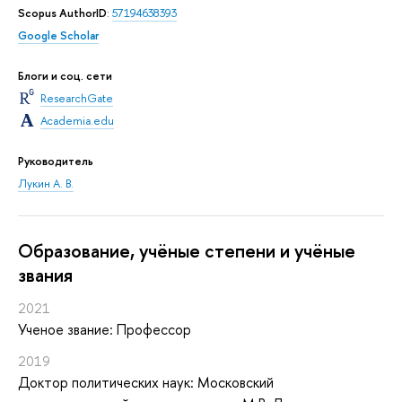
Scopus AuthorID
:
57194638393
Google Scholar
Блоги и соц. сети
ResearchGate
Academia.edu
Руководитель
Лукин А. В.
Oбразование, учёные степени и учёные
звания
2021
Ученое звание: Профессор
2019
Доктор политических наук: Московский