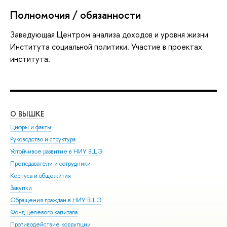
Полномочия / обязанности
Заведующая Центром анализа доходов и уровня жизни
Института социальной политики. Участие в проектах
института.
О ВЫШКЕ
ОБ
Цифры и факты
Ли
Руководство и структура
Дов
Устойчивое развитие в НИУ ВШЭ
Ол
Преподаватели и сотрудники
При
Корпуса и общежития
Вы
Закупки
При
Обращения граждан в НИУ ВШЭ
Асп
Фонд целевого капитала
Доп
Противодействие коррупции
Цен