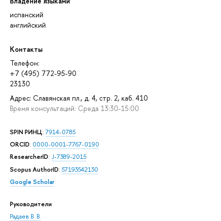
Владение языками
испанский
английский
Контакты
Телефон:
+7 (495) 772-95-90
23130
Адрес: Славянская пл., д. 4, стр. 2, каб. 410
Время консультаций: Среда 13:30-15:00
SPIN РИНЦ
:
7914-0785
ORCID
:
0000-0001-7767-0190
ResearcherID
:
J-7389-2015
Scopus AuthorID
:
57193542130
Google Scholar
Руководители
Радаев В. В.