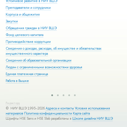
Устойчивое развитие в НИУ ВШЭ
Ол
Преподаватели и сотрудники
При
Корпуса и общежития
Вы
Закупки
При
Обращения граждан в НИУ ВШЭ
Асп
Фонд целевого капитала
Доп
Противодействие коррупции
Цен
Сведения о доходах, расходах, об имуществе и обязательствах
Биз
имущественного характера
Обр
Сведения об образовательной организации
Обр
Людям с ограниченными возможностями здоровья
Единая платежная страница
Работа в Вышке
Редактору
© НИУ ВШЭ 1993–2026
Адреса и контакты
Условия использования
материалов
Политика конфиденциальности
Карта сайта
Шрифты HSE Sans и HSE Slab разработаны в
Школе дизайна НИУ ВШЭ