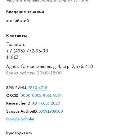
Научно-педагогический стаж: 17 лет.
Владение языками
английский
Контакты
Телефон:
+7 (495) 772-95-90
11863
Адрес: Славянская пл., д. 4, стр. 2, каб. 410
Время работы: 10:00-18:00
SPIN РИНЦ
:
5810-4715
ORCID
:
0000-0002-9061-9864
ResearcherID
:
ABH-6053-2020
Scopus AuthorID
:
58091989500
Google Scholar
Руководитель