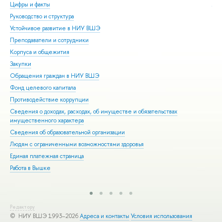
Цифры и факты
Ли
Руководство и структура
Дов
Устойчивое развитие в НИУ ВШЭ
Ол
Преподаватели и сотрудники
При
Корпуса и общежития
Вы
Закупки
При
Обращения граждан в НИУ ВШЭ
Асп
Фонд целевого капитала
Доп
Противодействие коррупции
Цен
Сведения о доходах, расходах, об имуществе и обязательствах
Биз
имущественного характера
Обр
Сведения об образовательной организации
Обр
Людям с ограниченными возможностями здоровья
Единая платежная страница
Работа в Вышке
Редактору
© НИУ ВШЭ 1993–2026
Адреса и контакты
Условия использования