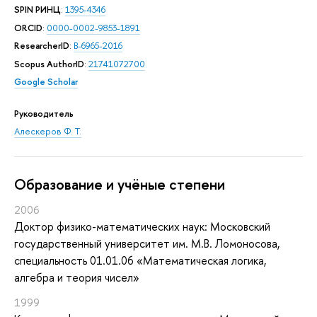
SPIN РИНЦ
:
1395-4346
ORCID
:
0000-0002-9853-1891
ResearcherID
:
B-6965-2016
Scopus AuthorID
:
21741072700
Google Scholar
Руководитель
Алескеров Ф. Т.
Oбразование и учёные степени
2006
Доктор физико-математических наук: Московский
государственный университет им. М.В. Ломоносова,
специальность 01.01.06 «Математическая логика,
алгебра и теория чисел»
1999