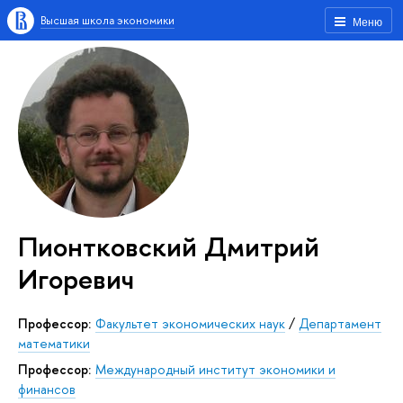
Высшая школа экономики
Меню
Пионтковский Дмитрий
Игоревич
профессор:
Факультет экономических наук
/
Департамент
математики
Профессор:
Международный институт экономики и
финансов