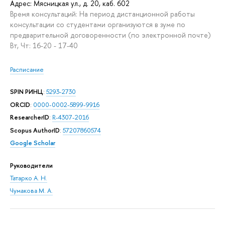
Адрес: Мясницкая ул., д. 20, каб. 602
Время консультаций: На период дистанционной работы
консультации со студентами организуются в зуме по
предварительной договоренности (по электронной почте)
Вт, Чт: 16-20 - 17-40
Расписание
SPIN РИНЦ
:
5293-2730
ORCID
:
0000-0002-5899-9916
ResearcherID
:
R-4307-2016
Scopus AuthorID
:
57207860574
Google Scholar
Руководители
Татарко А. Н.
Чумакова М. А.