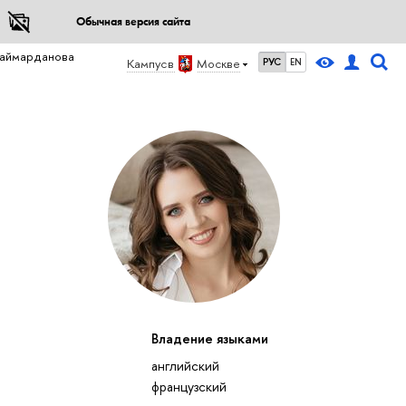
Обычная версия сайта
аймарданова
Кампус в
Москве
РУС
EN
Владение языками
английский
французский