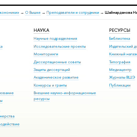
экономики»
→
О Вышке
→
Преподаватели и сотрудники
→
Шаймарданова Н
НАУКА
РЕСУРСЫ
Научные подразделения
Библиотека
ка
Исследовательские проекты
Издательский 
Мониторинги
Книжный магаз
Диссертационные советы
Типография
Защиты диссертаций
Медиацентр
Академическое развитие
Журналы ВШЭ
Конкурсы и гранты
Публикации
зование
Внешние научно-информационные
ресурсы
ры
Э
нерства
модействие