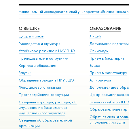
Национальный исследовательский университет «Высшая школа 
О ВЫШКЕ
ОБРАЗОВАНИЕ
Цифры и факты
Лицей
Руководство и структура
Довузовская подготов
Устойчивое развитие в НИУ ВШЭ
Олимпиады
Преподаватели и сотрудники
Прием в бакалавриат
Корпуса и общежития
Вышка+
Закупки
Прием в магистратуру
Обращения граждан в НИУ ВШЭ
Аспирантура
Фонд целевого капитала
Дополнительное обра
Противодействие коррупции
Центр развития карье
Сведения о доходах, расходах, об
Бизнес-инкубатор ВШ
имуществе и обязательствах
Образовательные парт
имущественного характера
Обратная связь и взаи
Сведения об образовательной
с получателями услуг
организации