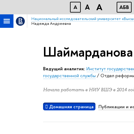
A
A
A
АБB
Национальный исследовательский университет «Высш
Надежда Андреевна
Шаймарданова
Ведущий аналитик:
Институт государстве
государственной службы
/
Отдел реформи
Начала работать в НИУ ВШЭ в 2014 год
Домашняя страница
Публикации и и