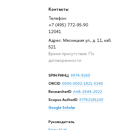
Контакты
Телефон:
+7 (495) 772-95-90
12041
Адрес: Мясницкая ул., д. 11, каб.
521
Время присутствия: По
договоренности
SPIN РИНЦ
:
9974-9260
ORCID
:
0000-0002-1821-5240
ResearcherID
:
AAB-2644-2022
Scopus AuthorID
:
57762181100
Google Scholar
Руководитель
Клищ Н. Н.