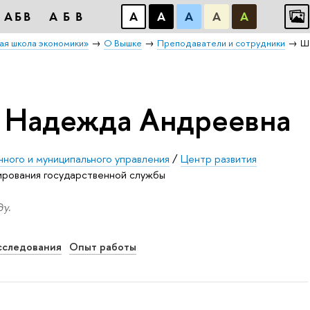
АБB
АБB
А
А
А
А
А
ая школа экономики»
О Вышке
Преподаватели и сотрудники
Ш
 Надежда Андреевна
нного и муниципального управления
/
Центр развития
рования государственной службы
у.
сследования
Опыт работы