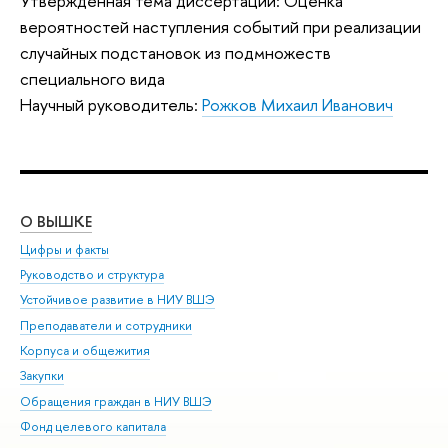
Утвержденная тема диссертации: Оценка
вероятностей наступления событий при реализации
случайных подстановок из подмножеств
специального вида
Научный руководитель:
Рожков Михаил Иванович
О ВЫШКЕ
ОБ
Цифры и факты
Ли
Руководство и структура
Дов
Устойчивое развитие в НИУ ВШЭ
Ол
Преподаватели и сотрудники
При
Корпуса и общежития
Вы
Закупки
При
Обращения граждан в НИУ ВШЭ
Ас
Фонд целевого капитала
До