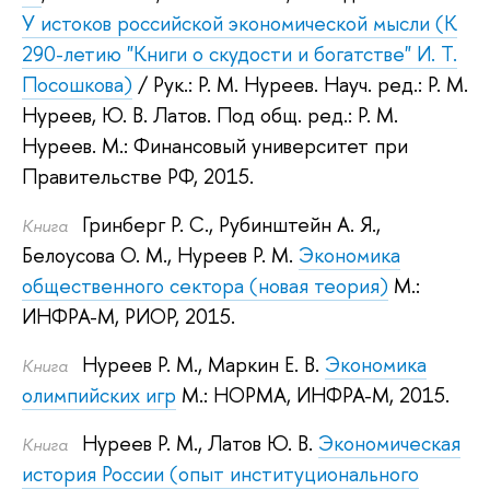
У истоков российской экономической мысли (К
290-летию "Книги о скудости и богатстве" И. Т.
Посошкова)
/ Рук.:
Р. М. Нуреев
.
Науч. ред.:
Р. М.
Нуреев
,
Ю. В. Латов
.
Под общ. ред.:
Р. М.
Нуреев
.
М.: Финансовый университет при
Правительстве РФ, 2015.
Гринберг Р. С.
,
Рубинштейн А. Я.
,
Книга
Белоусова О. М.
,
Нуреев Р. М.
Экономика
общественного сектора (новая теория)
М.:
ИНФРА-М, РИОР, 2015.
Нуреев Р. М.
,
Маркин Е. В.
Экономика
Книга
олимпийских игр
М.: НОРМА, ИНФРА-М, 2015.
Нуреев Р. М.
,
Латов Ю. В.
Экономическая
Книга
история России (опыт институционального