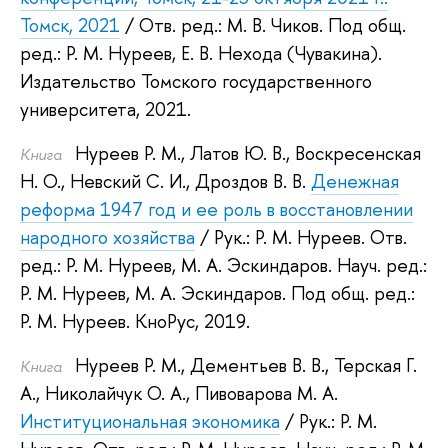
Томск, 2021
/ Отв. ред.:
М. В. Чиков
.
Под общ.
ред.:
Р. М. Нуреев
,
Е. В. Нехода (Чувакина)
.
Издательство Томского государственного
университета, 2021.
Нуреев Р. М.
,
Латов Ю. В.
,
Воскресенская
Книга
Н. О.
,
Невский С. И.
,
Дроздов В. В.
Денежная
реформа 1947 год и ее роль в восстановлении
народного хозяйства
/ Рук.:
Р. М. Нуреев
.
Отв.
ред.:
Р. М. Нуреев
,
М. А. Эскиндаров
.
Науч. ред.:
Р. М. Нуреев
,
М. А. Эскиндаров
.
Под общ. ред.:
Р. М. Нуреев
.
КноРус, 2019.
Нуреев Р. М.
,
Дементьев В. В.
,
Терская Г.
Книга
А.
,
Николайчук О. А.
,
Пивоварова М. А.
Институциональная экономика
/ Рук.:
Р. М.