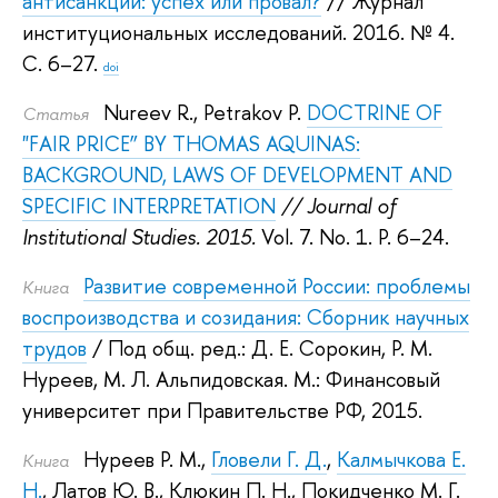
антисанкции: успех или провал?
// Журнал
институциональных исследований. 2016.
№ 4.
С. 6–27.
doi
Nureev R.
,
Petrakov P.
DOCTRINE OF
Статья
"FAIR PRICE” BY THOMAS AQUINAS:
BACKGROUND, LAWS OF DEVELOPMENT AND
SPECIFIC INTERPRETATION
// Journal of
Institutional Studies. 2015.
Vol. 7. No. 1. P. 6–24.
Развитие современной России: проблемы
Книга
воспроизводства и созидания: Сборник научных
трудов
/ Под общ. ред.:
Д. Е. Сорокин
,
Р. М.
Нуреев
,
М. Л. Альпидовская
.
М.: Финансовый
университет при Правительстве РФ, 2015.
Нуреев Р. М.
,
Гловели Г. Д.
,
Калмычкова Е.
Книга
Н.
,
Латов Ю. В.
,
Клюкин П. Н.
,
Покидченко М. Г.