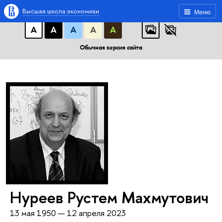
A
A
A
АБB
АБB
АБB
Высшая школа экономики
Меню
А
А
А
А
А
Обычная версия сайта
Нуреев Рустем Махмутович
13 мая 1950 — 12 апреля 2023