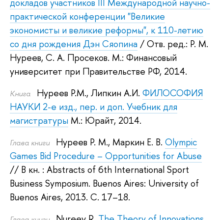
докладов участников III Международной научно-
практической конференции "Великие
экономисты и великие реформы", к 110-летию
со дня рождения Дэн Сяопина
/ Отв. ред.:
Р. М.
Нуреев
,
С. А. Просеков
.
М.: Финансовый
университет при Правительстве РФ, 2014.
Нуреев Р.М.
,
Липкин А.И.
ФИЛОСОФИЯ
Книга
НАУКИ 2-е изд., пер. и доп. Учебник для
магистратуры
М.: Юрайт, 2014.
Нуреев Р. М.
,
Маркин Е. В.
Olympic
Глава книги
Games Bid Procedure – Opportunities for Abuse
// В кн. : Abstracts of 6th International Sport
Business Symposium.
Buenos Aires: University of
Buenos Aires, 2013.
С. 17–18.
Nureev R.
The Theory of Innovations
Глава книги