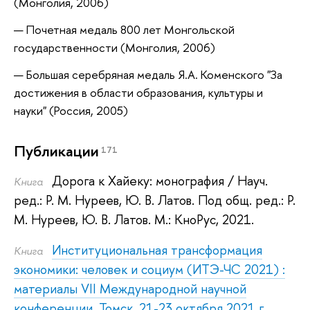
(Монголия, 2006)
Почетная медаль 800 лет Монгольской
государственности (Монголия, 2006)
Большая серебряная медаль Я.А. Коменского "За
достижения в области образования, культуры и
науки" (Россия, 2005)
Публикации
171
Дорога к Хайеку: монография
/ Науч.
Книга
ред.:
Р. М. Нуреев
,
Ю. В. Латов
.
Под общ. ред.:
Р.
М. Нуреев
,
Ю. В. Латов
.
М.: КноРус, 2021.
Институциональная трансформация
Книга
экономики: человек и социум (ИТЭ-ЧС 2021) :
материалы VII Международной научной
конференции, Томск, 21-23 октября 2021 г..