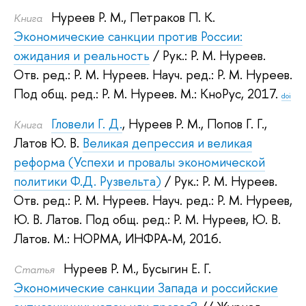
Нуреев Р. М.
,
Петраков П. К.
Книга
Экономические санкции против России:
ожидания и реальность
/ Рук.:
Р. М. Нуреев
.
Отв. ред.:
Р. М. Нуреев
.
Науч. ред.:
Р. М. Нуреев
.
Под общ. ред.:
Р. М. Нуреев
.
М.: КноРус, 2017.
doi
Гловели Г. Д.
,
Нуреев Р. М.
,
Попов Г. Г.
,
Книга
Латов Ю. В.
Великая депрессия и великая
реформа (Успехи и провалы экономической
политики Ф.Д. Рузвельта)
/ Рук.:
Р. М. Нуреев
.
Отв. ред.:
Р. М. Нуреев
.
Науч. ред.:
Р. М. Нуреев
,
Ю. В. Латов
.
Под общ. ред.:
Р. М. Нуреев
,
Ю. В.
Латов
.
М.: НОРМА, ИНФРА-М, 2016.
Нуреев Р. М.
,
Бусыгин Е. Г.
Статья
Экономические санкции Запада и российские