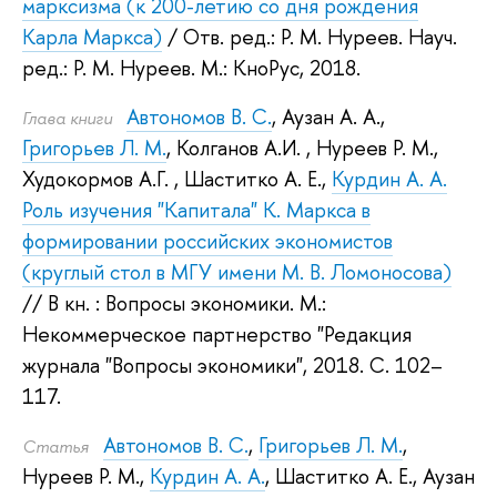
марксизма (к 200-летию со дня рождения
Карла Маркса)
/ Отв. ред.:
Р. М. Нуреев
.
Науч.
ред.:
Р. М. Нуреев
.
М.: КноРус, 2018.
Автономов В. С.
,
Аузан А. А.
,
Глава книги
Григорьев Л. М.
,
Колганов А.И.
,
Нуреев Р. М.
,
Худокормов А.Г.
,
Шаститко А. Е.
,
Курдин А. А.
Роль изучения "Капитала" К. Маркса в
формировании российских экономистов
(круглый стол в МГУ имени М. В. Ломоносова)
// В кн. : Вопросы экономики.
М.:
Некоммерческое партнерство "Редакция
журнала "Вопросы экономики", 2018.
С. 102–
117.
Автономов В. С.
,
Григорьев Л. М.
,
Статья
Нуреев Р. М.
,
Курдин А. А.
,
Шаститко А. Е.
,
Аузан