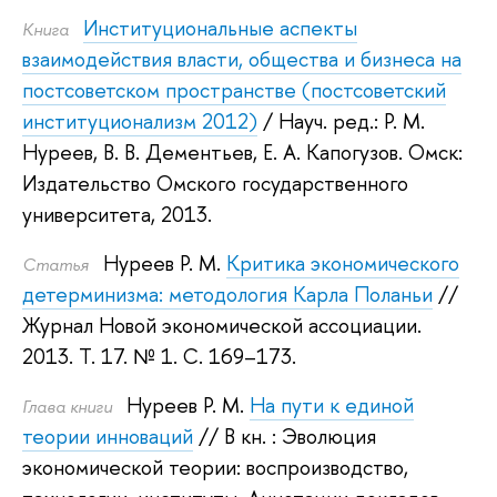
Институциональные аспекты
Книга
взаимодействия власти, общества и бизнеса на
постсоветском пространстве (постсоветский
институционализм 2012)
/ Науч. ред.:
Р. М.
Нуреев
,
В. В. Дементьев
,
Е. А. Капогузов
.
Омск:
Издательство Омского государственного
университета, 2013.
Нуреев Р. М.
Критика экономического
Статья
детерминизма: методология Карла Поланьи
//
Журнал Новой экономической ассоциации.
2013.
Т. 17. № 1. С. 169–173.
Нуреев Р. М.
На пути к единой
Глава книги
теории инноваций
// В кн. : Эволюция
экономической теории: воспроизводство,