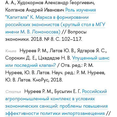
А. А.
,
Худокормов Александр Георгиевич
,
Колганов Андрей Иванович
Роль изучения
"Капитала" К. Маркса в формировании
российских экономистов (круглый стол в МГУ
имени М. В. Ломоносова)
// Вопросы
экономики. 2018.
№ 8. С. 102–117.
Нуреев Р. М.
,
Латов Ю. В.
,
Ядгаров Я. С.
,
Книга
Сорокин Д. Е.
,
Цхададзе Н. В.
Упущенный шанс
или последний клапан?
/ Отв. ред.:
Р. М.
Нуреев
,
Ю. В. Латов
.
Науч. ред.:
Р. М. Нуреев
,
Ю. В. Латов
.
КноРус, 2018.
Нуреев Р. М.
,
Бусыгин Е. Г.
Российский
Статья
агропромышленный комплекс в условиях
экономических санкций: проблемы повышения
эффективности политики импортозамещения
//