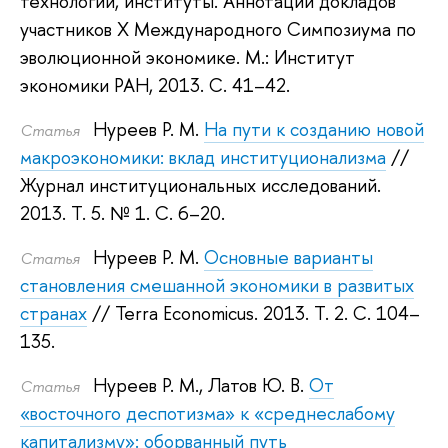
технологии, институты. Аннотации докладов
участников X Международного Симпозиума по
эволюционной экономике.
М.: Институт
экономики РАН, 2013.
С. 41–42.
Нуреев Р. М.
На пути к созданию новой
Статья
макроэкономики: вклад институционализма
//
Журнал институциональных исследований.
2013.
Т. 5. № 1. С. 6–20.
Нуреев Р. М.
Основные варианты
Статья
становления смешанной экономики в развитых
странах
// Terra Economicus. 2013.
Т. 2. С. 104–
135.
Нуреев Р. М.
,
Латов Ю. В.
От
Статья
«восточного деспотизма» к «среднеслабому
капитализму»: оборванный путь