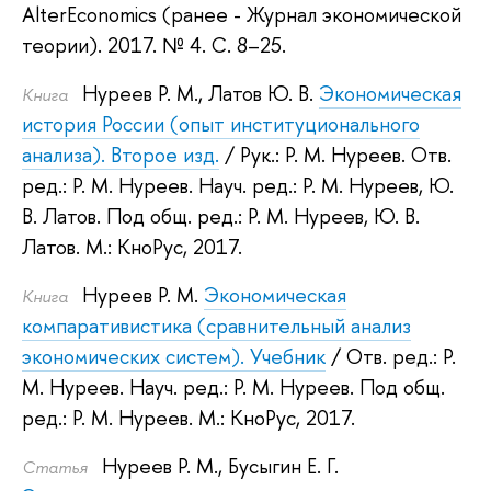
AlterEconomics (ранее - Журнал экономической
теории). 2017.
№ 4. С. 8–25.
Нуреев Р. М.
,
Латов Ю. В.
Экономическая
Книга
история России (опыт институционального
анализа). Второе изд.
/ Рук.:
Р. М. Нуреев
.
Отв.
ред.:
Р. М. Нуреев
.
Науч. ред.:
Р. М. Нуреев
,
Ю.
В. Латов
.
Под общ. ред.:
Р. М. Нуреев
,
Ю. В.
Латов
.
М.: КноРус, 2017.
Нуреев Р. М.
Экономическая
Книга
компаративистика (сравнительный анализ
экономических систем). Учебник
/ Отв. ред.:
Р.
М. Нуреев
.
Науч. ред.:
Р. М. Нуреев
.
Под общ.
ред.:
Р. М. Нуреев
.
М.: КноРус, 2017.
Нуреев Р. М.
,
Бусыгин Е. Г.
Статья