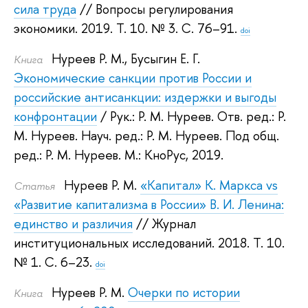
сила труда
// Вопросы регулирования
экономики. 2019.
Т. 10. № 3. С. 76–91.
doi
Нуреев Р. М.
,
Бусыгин Е. Г.
Книга
Экономические санкции против России и
российские антисанкции: издержки и выгоды
конфронтации
/ Рук.:
Р. М. Нуреев
.
Отв. ред.:
Р.
М. Нуреев
.
Науч. ред.:
Р. М. Нуреев
.
Под общ.
ред.:
Р. М. Нуреев
.
М.: КноРус, 2019.
Нуреев Р. М.
«Капитал» К. Маркса vs
Статья
«Развитие капитализма в России» В. И. Ленина:
единство и различия
// Журнал
институциональных исследований. 2018.
Т. 10.
№ 1. С. 6–23.
doi
Нуреев Р. М.
Очерки по истории
Книга