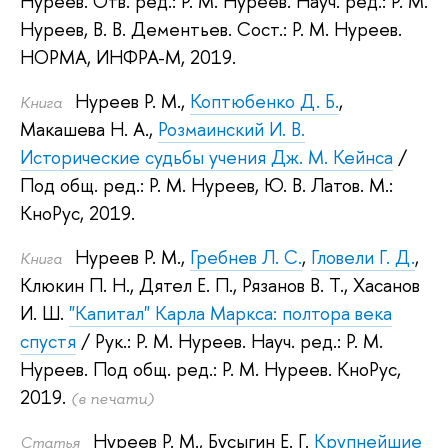
Нуреев
.
Отв. ред.:
Р. М. Нуреев
.
Науч. ред.:
Р. М.
Нуреев
,
В. В. Дементьев
.
Сост.:
Р. М. Нуреев
.
НОРМА, ИНФРА-М, 2019.
Нуреев Р. М.
,
Коптюбенко Д. Б.
,
Книга
Макашева Н. А.
,
Розмаинский И. В.
Исторические судьбы учения Дж. М. Кейнса
/
Под общ. ред.:
Р. М. Нуреев
,
Ю. В. Латов
.
М.:
КноРус, 2019.
Нуреев Р. М.
,
Гребнев Л. С.
,
Гловели Г. Д.
,
Книга
Клюкин П. Н.
,
Дятел Е. П.
,
Рязанов В. Т.
,
Хасанов
И. Ш.
"Капитал" Карла Маркса: полтора века
спустя
/ Рук.:
Р. М. Нуреев
.
Науч. ред.:
Р. М.
Нуреев
.
Под общ. ред.:
Р. М. Нуреев
.
КноРус,
2019.
(в печати)
Нуреев Р. М.
,
Бусыгин Е. Г.
Крупнейшие
Статья