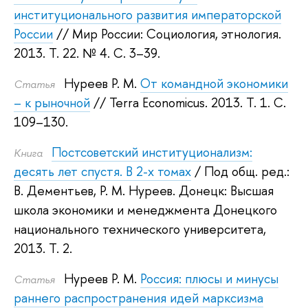
институционального развития императорской
России
// Мир России: Социология, этнология.
2013.
Т. 22. № 4. С. 3–39.
Нуреев Р. М.
От командной экономики
Статья
– к рыночной
// Terra Economicus. 2013.
Т. 1. С.
109–130.
Постсоветский институционализм:
Книга
десять лет спустя. В 2-х томах
/ Под общ. ред.:
В. Дементьев
,
Р. М. Нуреев
.
Донецк: Высшая
школа экономики и менеджмента Донецкого
национального технического университета,
2013.
Т. 2.
Нуреев Р. М.
Россия: плюсы и минусы
Статья
раннего распространения идей марксизма