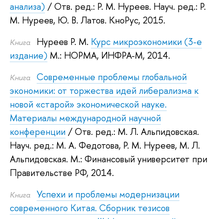
анализа)
/ Отв. ред.:
Р. М. Нуреев
.
Науч. ред.:
Р.
М. Нуреев
,
Ю. В. Латов
.
КноРус, 2015.
Нуреев Р. М.
Курс микроэкономики (3-е
Книга
издание)
М.: НОРМА, ИНФРА-М, 2014.
Современные проблемы глобальной
Книга
экономики: от торжества идей либерализма к
новой «старой» экономической науке.
Материалы международной научной
конференции
/ Отв. ред.:
М. Л. Альпидовская
.
Науч. ред.:
М. А. Федотова
,
Р. М. Нуреев
,
М. Л.
Альпидовская
.
М.: Финансовый университет при
Правительстве РФ, 2014.
Успехи и проблемы модернизации
Книга
современного Китая. Сборник тезисов