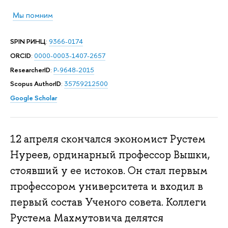
Мы помним
SPIN РИНЦ
:
9366-0174
ORCID
:
0000-0003-1407-2657
ResearcherID
:
P-9648-2015
Scopus AuthorID
:
35759212500
Google Scholar
12 апреля скончался экономист Рустем
Нуреев, ординарный профессор Вышки,
стоявший у ее истоков. Он стал первым
профессором университета и входил в
первый состав Ученого совета. Коллеги
Рустема Махмутовича делятся