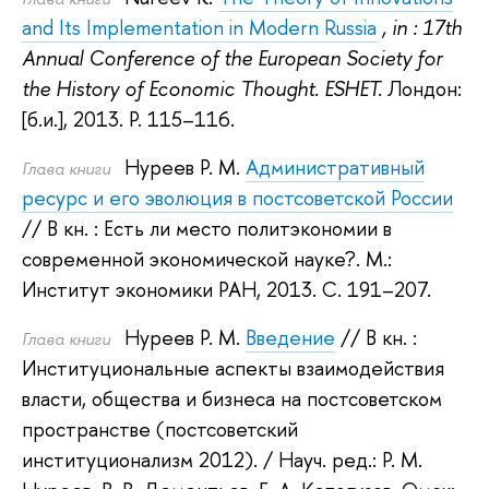
and Its Implementation in Modern Russia
, in : 17th
Annual Conference of the European Society for
the History of Economic Thought. ESHET.
Лондон:
[б.и.], 2013.
P. 115–116.
Нуреев Р. М.
Административный
Глава книги
ресурс и его эволюция в постсоветской России
// В кн. : Есть ли место политэкономии в
современной экономической науке?.
М.:
Институт экономики РАН, 2013.
С. 191–207.
Нуреев Р. М.
Введение
// В кн. :
Глава книги
Институциональные аспекты взаимодействия
власти, общества и бизнеса на постсоветском
пространстве (постсоветский
институционализм 2012).
/ Науч. ред.:
Р. М.