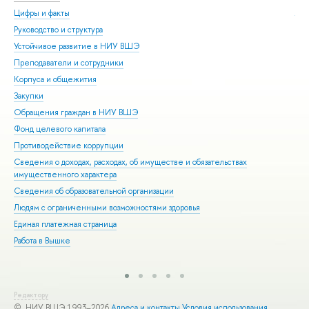
Цифры и факты
Ли
Руководство и структура
Дов
Устойчивое развитие в НИУ ВШЭ
Ол
Преподаватели и сотрудники
При
Корпуса и общежития
Вы
Закупки
При
Обращения граждан в НИУ ВШЭ
Асп
Фонд целевого капитала
Доп
Противодействие коррупции
Цен
Сведения о доходах, расходах, об имуществе и обязательствах
Биз
имущественного характера
Обр
Сведения об образовательной организации
Обр
Людям с ограниченными возможностями здоровья
Единая платежная страница
Работа в Вышке
Редактору
© НИУ ВШЭ 1993–2026
Адреса и контакты
Условия использования