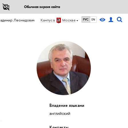
Обычная версия сайта
РУС
EN
ладимир Леонидович
Кампус в
Москве
Владение языками
английский
Контакты