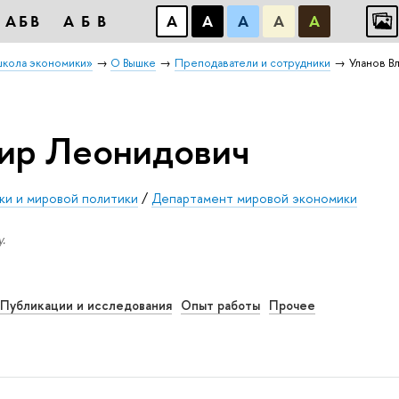
АБB
АБB
А
А
А
А
А
школа экономики»
О Вышке
Преподаватели и сотрудники
Уланов В
ир Леонидович
ки и мировой политики
/
Департамент мировой экономики
.
Публикации и исследования
Опыт работы
Прочее