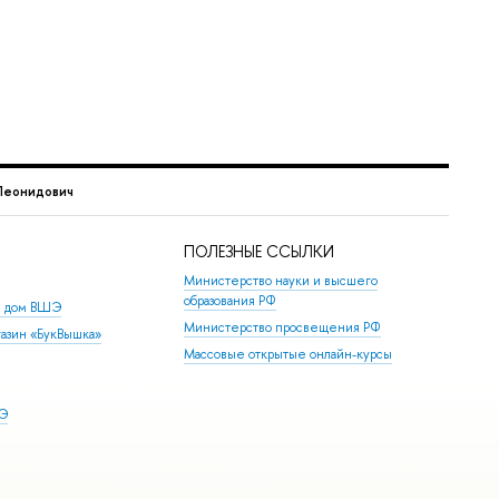
Леонидович
ПОЛЕЗНЫЕ ССЫЛКИ
Министерство науки и высшего
образования РФ
й дом ВШЭ
Министерство просвещения РФ
азин «БукВышка»
Массовые открытые онлайн-курсы
ШЭ