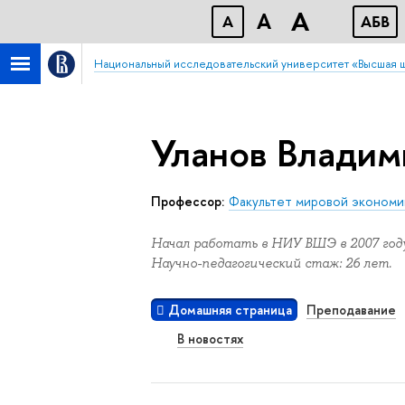
A
A
A
АБB
Национальный исследовательский университет «Высшая 
Уланов Владим
Профессор:
Факультет мировой экономи
Начал работать в НИУ ВШЭ в 2007 году
Научно-педагогический стаж: 26 лет.
Домашняя страница
Преподавание
В новостях