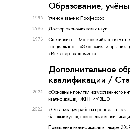
Oбразование, учёны
1996
Ученое звание: Профессор
1996
Доктор экономических наук
1976
Специалитет: Московский институт не
специальность «Экономика и организац
«Инженер-экономист»
Дополнительное об
квалификации / Ст
2024
«Основные понятия искусственного ин
квалификации
, ФКН НИУ ВШЭ
2022
«Организация работы преподавателя 
базовый курс»
, повышение квалификац
Повышение квалификации в январе 201