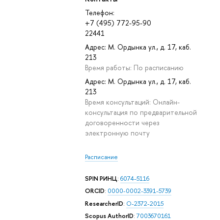
Телефон:
+7 (495) 772-95-90
22441
Адрес: М. Ордынка ул., д. 17, каб.
213
Время работы: По расписанию
Адрес: М. Ордынка ул., д. 17, каб.
213
Время консультаций: Онлайн-
консультация по предварительной
договоренности через
электронную почту
Расписание
SPIN РИНЦ
:
6074-5116
ORCID
:
0000-0002-3391-5739
ResearcherID
:
O-2372-2015
Scopus AuthorID
:
7003670161