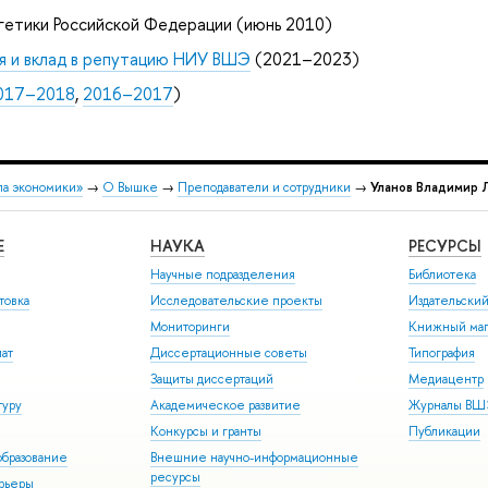
гетики Российской Федерации (июнь 2010)
я и вклад в репутацию НИУ ВШЭ
(2021–2023)
017–2018
,
2016–2017
)
ла экономики»
→
О Вышке
→
Преподаватели и сотрудники
→
Уланов Владимир 
Е
НАУКА
РЕСУРСЫ
Научные подразделения
Библиотека
товка
Исследовательские проекты
Издательски
Мониторинги
Книжный маг
иат
Диссертационные советы
Типография
Защиты диссертаций
Медиацентр
туру
Академическое развитие
Журналы В
Конкурсы и гранты
Публикации
бразование
Внешние научно-информационные
ресурсы
арьеры