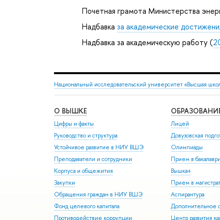
Почетная грамота Министерства энер
Надбавка
за академические достижени
Надбавка за академическую работу (
2
Национальный исследовательский университет «Высшая шко
О ВЫШКЕ
ОБРАЗОВАНИ
Цифры и факты
Лицей
Руководство и структура
Довузовская подго
Устойчивое развитие в НИУ ВШЭ
Олимпиады
Преподаватели и сотрудники
Прием в бакалавр
Корпуса и общежития
Вышка+
Закупки
Прием в магистра
Обращения граждан в НИУ ВШЭ
Аспирантура
Фонд целевого капитала
Дополнительное о
Противодействие коррупции
Центр развития к