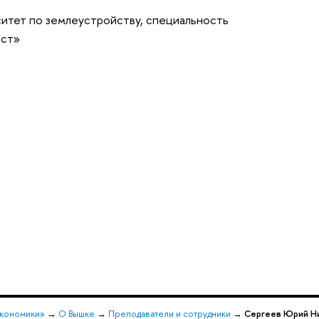
ситет по землеустройству, специальность
ист»
экономики»
→
О Вышке
→
Преподаватели и сотрудники
→
Сергеев Юрий Н