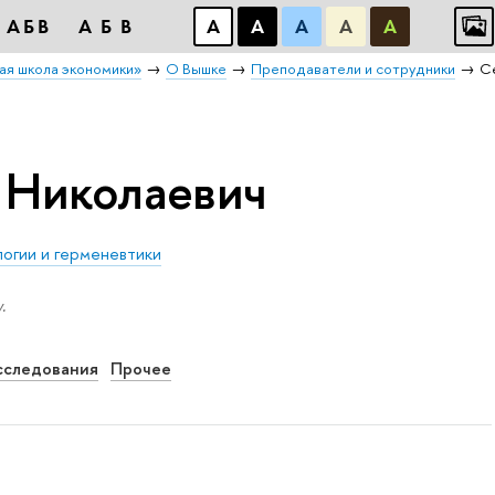
АБB
АБB
А
А
А
А
А
ая школа экономики»
О Вышке
Преподаватели и сотрудники
С
 Николаевич
огии и герменевтики
.
сследования
Прочее