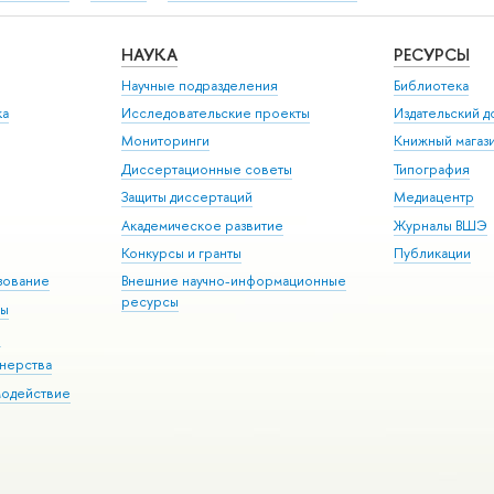
НАУКА
РЕСУРСЫ
Научные подразделения
Библиотека
ка
Исследовательские проекты
Издательский 
Мониторинги
Книжный магаз
Диссертационные советы
Типография
Защиты диссертаций
Медиацентр
Академическое развитие
Журналы ВШЭ
Конкурсы и гранты
Публикации
зование
Внешние научно-информационные
ресурсы
ры
Э
нерства
модействие