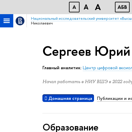
A
A
A
АБB
Национальный исследовательский университет «Высш
Николаевич
Сергеев Юрий
Главный аналитик:
Центр цифровой аксиол
Начал работать в НИУ ВШЭ в 2022 году
Домашняя страница
Публикации и и
Oбразование