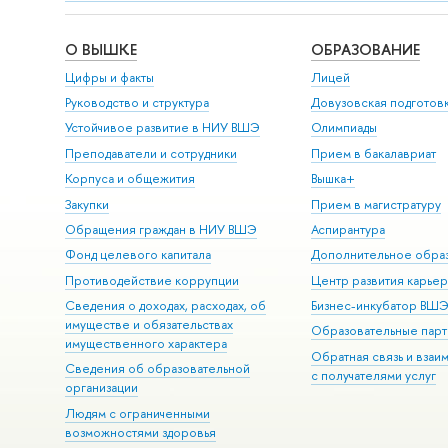
О ВЫШКЕ
ОБРАЗОВАНИЕ
Цифры и факты
Лицей
Руководство и структура
Довузовская подготов
Устойчивое развитие в НИУ ВШЭ
Олимпиады
Преподаватели и сотрудники
Прием в бакалавриат
Корпуса и общежития
Вышка+
Закупки
Прием в магистратуру
Обращения граждан в НИУ ВШЭ
Аспирантура
Фонд целевого капитала
Дополнительное обра
Противодействие коррупции
Центр развития карье
Сведения о доходах, расходах, об
Бизнес-инкубатор ВШ
имуществе и обязательствах
Образовательные парт
имущественного характера
Обратная связь и взаи
Сведения об образовательной
с получателями услуг
организации
Людям с ограниченными
возможностями здоровья