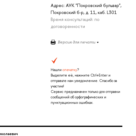
Адрес: АУК "Покровский бульвар",
Покровский б-р, д. 11, каб. L301
Время консультаций: по
договоренности
Версия для печати
Нашли
опечатку
?
Выделите её, нажмите Ctrl+Enter и
отправьте нам уведомление. Спасибо за
участие!
Сервис предназначен только для отправки
сообщений об орфографических и
пунктуационных ошибках.
иколаевич