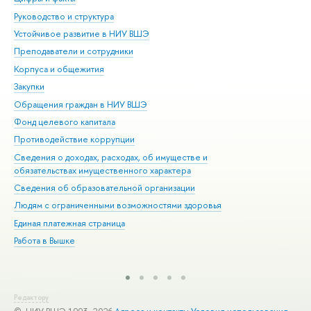
Руководство и структура
Дов
Устойчивое развитие в НИУ ВШЭ
Ол
Преподаватели и сотрудники
При
Корпуса и общежития
Вы
Закупки
При
Обращения граждан в НИУ ВШЭ
Ас
Фонд целевого капитала
До
Противодействие коррупции
Цен
Сведения о доходах, расходах, об имуществе и
Би
обязательствах имущественного характера
Об
Сведения об образовательной организации
Обр
Людям с ограниченными возможностями здоровья
Единая платежная страница
Работа в Вышке
Редактору