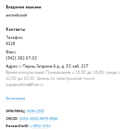
Владение языками
английский
Контакты
Телефон:
6118
Факс:
(342) 282-57-52
Адрес: г. Пермь, Гагарина б-р, д. 37, каб. 227
Время консультаций: Понедельник с 13.30 до 16.30, среда с
12.00 до 13.00. Запись по электронной почте
yupapushina@hse.ru
Расписание
SPIN РИНЦ
:
9030-2325
ORCID
:
0000-0002-8979-8965
ResearcherID
:
L-5502-2015