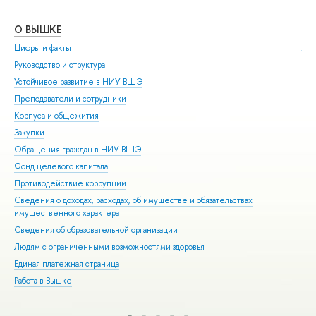
О ВЫШКЕ
ОБ
Цифры и факты
Ли
Руководство и структура
Дов
Устойчивое развитие в НИУ ВШЭ
Ол
Преподаватели и сотрудники
При
Корпуса и общежития
Вы
Закупки
При
Обращения граждан в НИУ ВШЭ
Асп
Фонд целевого капитала
Доп
Противодействие коррупции
Цен
Сведения о доходах, расходах, об имуществе и обязательствах
Биз
имущественного характера
Обр
Сведения об образовательной организации
Обр
Людям с ограниченными возможностями здоровья
Единая платежная страница
Работа в Вышке