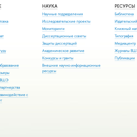
Е
НАУКА
РЕСУРСЫ
Научные подразделения
Библиотека
товка
Исследовательские проекты
Издательски
Мониторинги
Книжный маг
иат
Диссертационные советы
Типография
Защиты диссертаций
Медиацентр
туру
Академическое развитие
Журналы В
Конкурсы и гранты
Публикации
бразование
Внешние научно-информационные
ресурсы
арьеры
р ВШЭ
партнерства
взаимодействие с
уг