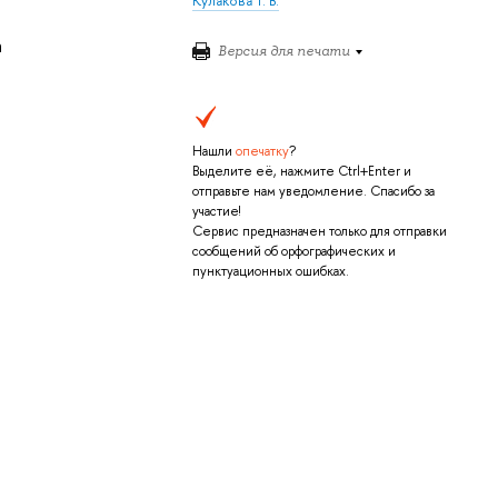
Кулакова Т. В.
а
Версия для печати
Нашли
опечатку
?
Выделите её, нажмите Ctrl+Enter и
отправьте нам уведомление. Спасибо за
участие!
Сервис предназначен только для отправки
сообщений об орфографических и
пунктуационных ошибках.