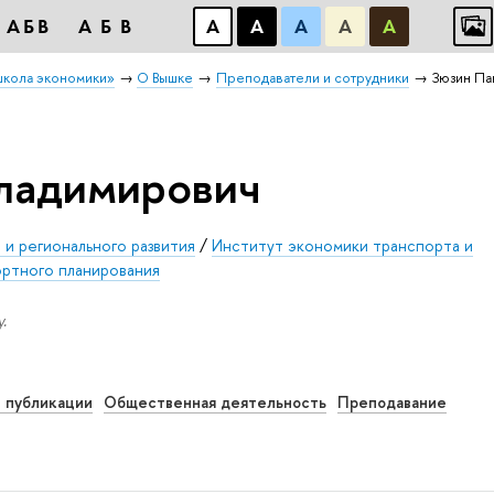
АБB
АБB
А
А
А
А
А
школа экономики»
О Вышке
Преподаватели и сотрудники
Зюзин Па
ладимирович
 и регионального развития
/
Институт экономики транспорта и
ртного планирования
.
 публикации
Общественная деятельность
Преподавание