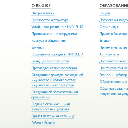
О ВЫШКЕ
ОБРАЗОВАНИ
Цифры и факты
Лицей
Руководство и структура
Довузовская подго
Устойчивое развитие в НИУ ВШЭ
Олимпиады
Преподаватели и сотрудники
Прием в бакалавр
Корпуса и общежития
Вышка+
Закупки
Прием в магистра
Обращения граждан в НИУ ВШЭ
Аспирантура
Фонд целевого капитала
Дополнительное о
Противодействие коррупции
Центр развития к
Сведения о доходах, расходах, об
Бизнес-инкубато
имуществе и обязательствах
Образовательные 
имущественного характера
Обратная связь и 
Сведения об образовательной
получателями усл
организации
Людям с ограниченными
возможностями здоровья
Единая платежная страница
Работа в Вышке