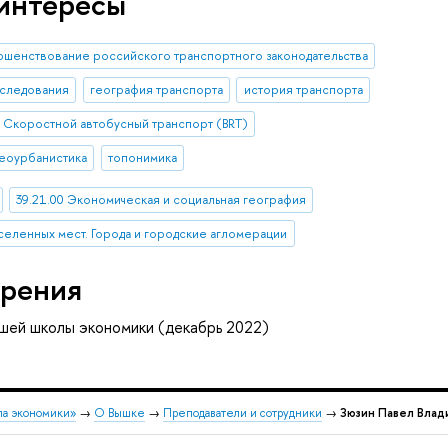
интересы
шенствование российского транспортного законодательства
сследования
география транспорта
история транспорта
Скоростной автобусный транспорт (BRT)
еоурбанистика
топонимика
39.21.00 Экономическая и социальная география
аселенных мест. Города и городские агломерации
рения
шей школы экономики (декабрь 2022)
ла экономики»
→
О Вышке
→
Преподаватели и сотрудники
→
Зюзин Павел Влад