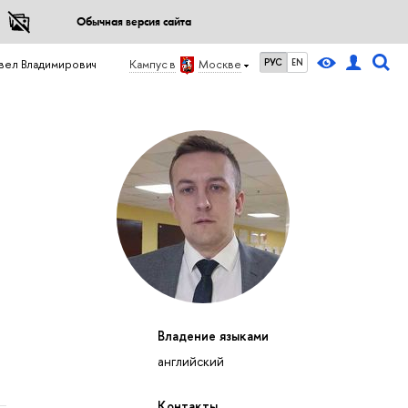
Обычная версия сайта
РУС
EN
вел Владимирович
Кампус в
Москве
Владение языками
английский
Контакты