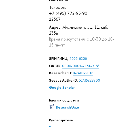
Телефон:
+7 (495) 772-95-90
12367
Адрес: Мясницкая ул., д. 11, каб.
233а
Время присутствия: с 10-30 до 18-
15 пн-пт
SPIN РИНЦ
:
4098-6206
ORCID
:
0000-0001-7131-9156
ResearcherID
:
B-7403-2016
Scopus AuthorID
:
56736922900
Google Scholar
Блоги и соц. сети
ResearchGate
Руководитель