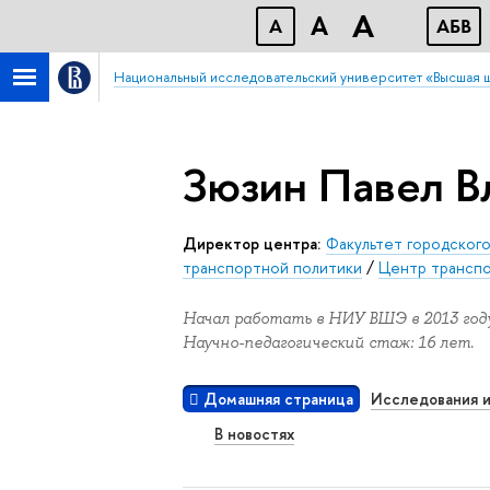
A
A
A
АБB
Национальный исследовательский университет «Высшая 
Зюзин Павел В
Директор центра:
Факультет городского
транспортной политики
/
Центр транспо
Начал работать в НИУ ВШЭ в 2013 году
Научно-педагогический стаж: 16 лет.
Домашняя страница
Исследования и
В новостях