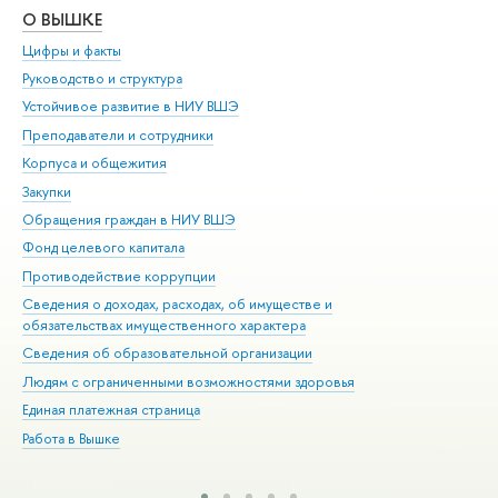
О ВЫШКЕ
ОБ
Цифры и факты
Ли
Руководство и структура
Дов
Устойчивое развитие в НИУ ВШЭ
Ол
Преподаватели и сотрудники
При
Корпуса и общежития
Вы
Закупки
При
Обращения граждан в НИУ ВШЭ
Ас
Фонд целевого капитала
До
Противодействие коррупции
Цен
Сведения о доходах, расходах, об имуществе и
Би
обязательствах имущественного характера
Об
Сведения об образовательной организации
Обр
Людям с ограниченными возможностями здоровья
Единая платежная страница
Работа в Вышке