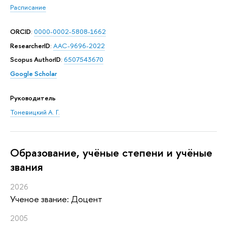
Расписание
ORCID
:
0000-0002-5808-1662
ResearcherID
:
AAC-9696-2022
Scopus AuthorID
:
6507543670
Google Scholar
Руководитель
Тоневицкий А. Г.
Oбразование, учёные степени и учёные
звания
2026
Ученое звание: Доцент
2005