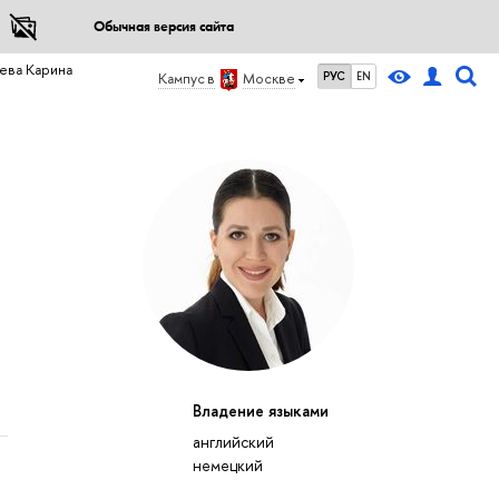
Обычная версия сайта
ева Карина
РУС
EN
Кампус в
Москве
Владение языками
английский
немецкий