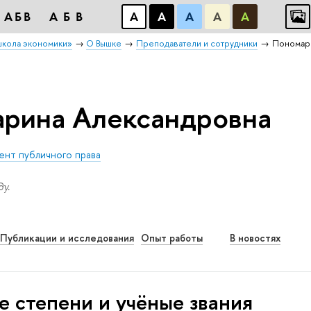
АБB
АБB
А
А
А
А
А
школа экономики»
О Вышке
Преподаватели и сотрудники
Пономар
арина Александровна
нт публичного права
у.
Публикации и исследования
Опыт работы
В новостях
е степени и учёные звания