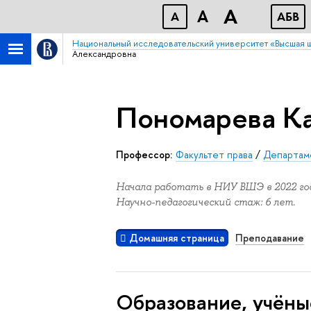
A
A
A
АБB
Национальный исследовательский университет «Высшая 
Александровна
Пономарева К
Профессор:
Факультет права
/
Департаме
Начала работать в НИУ ВШЭ в 2022 год
Научно-педагогический стаж: 6 лет.
Домашняя страница
Преподавание
Oбразование, учёны