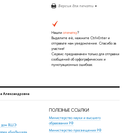
Версия для печати
Нашли
опечатку
?
Выделите её, нажмите Ctrl+Enter и
отправьте нам уведомление. Спасибо за
участие!
Сервис предназначен только для отправки
сообщений об орфографических и
пунктуационных ошибках.
а Александровна
ПОЛЕЗНЫЕ ССЫЛКИ
Министерство науки и высшего
образования РФ
й дом ВШЭ
Министерство просвещения РФ
азин «БукВышка»