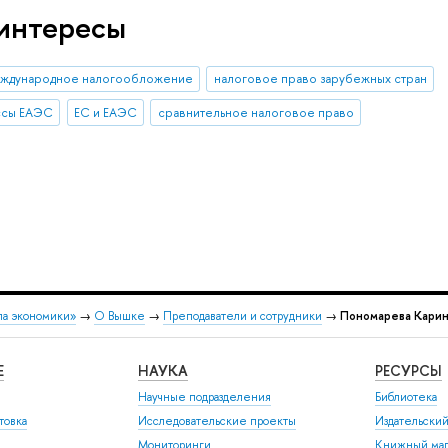
интересы
ждународное налогообложение
налоговое право зарубежных стран
ссы ЕАЭС
ЕС и ЕАЭС
сравнительное налоговое право
ла экономики»
→
О Вышке
→
Преподаватели и сотрудники
→
Пономарева Карин
Е
НАУКА
РЕСУРСЫ
Научные подразделения
Библиотека
товка
Исследовательские проекты
Издательски
Мониторинги
Книжный маг