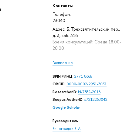
Контакты
а
Телефон:
23040
Адрес: Б. Трехсвятительский пер.,
д. 3, каб. 316
Время консультаций: Среда 18.00-
20.00
Расписание
SPIN РИНЦ
:
2771-8666
ORCID
:
0000-0002-2951-3067
ResearcherID
:
N-7562-2016
Scopus AuthorID
:
57212268042
Google Scholar
Руководитель
Виноградов В. А.