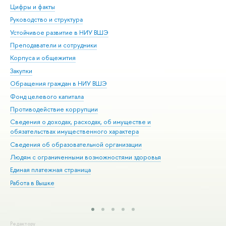
Цифры и факты
Ли
Руководство и структура
Дов
Устойчивое развитие в НИУ ВШЭ
Ол
Преподаватели и сотрудники
При
Корпуса и общежития
Вы
Закупки
При
Обращения граждан в НИУ ВШЭ
Ас
Фонд целевого капитала
До
Противодействие коррупции
Цен
Сведения о доходах, расходах, об имуществе и
Би
обязательствах имущественного характера
Об
Сведения об образовательной организации
Обр
Людям с ограниченными возможностями здоровья
Единая платежная страница
Работа в Вышке
Редактору