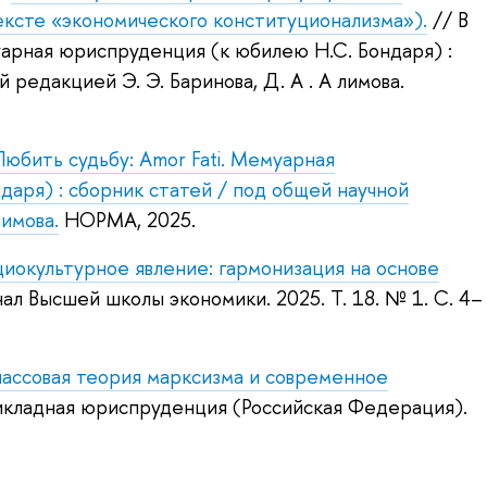
ексте «экономического конституционализма»).
// В
муарная юриспруденция (к юбилею Н.С. Бондаря) :
 редакцией Э. Э. Баринова, Д. А . А лимова.
Любить судьбу: Amor Fati. Мемуарная
аря) : сборник статей / под общей научной
лимова.
НОРМА, 2025.
циокультурное явление: гармонизация на основе
нал Высшей школы экономики. 2025.
Т. 18. № 1. С. 4–
ассовая теория марксизма и современное
икладная юриспруденция (Российская Федерация).