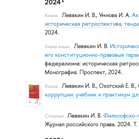
2024
4
Левакин И. В.
,
Умнова И. А.
Ак
Книга
историческая ретроспектива, тенд
2024.
Левакин И. В.
Историчес
Глава книги
его конституционно-правовые гара
федерализма: историческая ретросп
Монография.
Проспект, 2024.
Левакин И. В.
,
Охотский Е. В.
,
Книга
коррупции: учебник и практикум дл
Левакин И. В.
Философско-п
Статья
Журнал российского права. 2024.
Т.