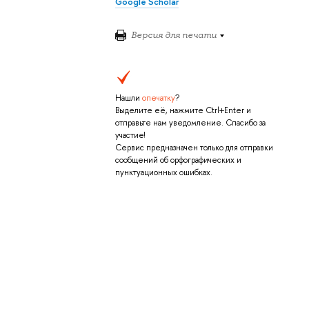
Google Scholar
Версия для печати
Нашли
опечатку
?
Выделите её, нажмите Ctrl+Enter и
отправьте нам уведомление. Спасибо за
участие!
Сервис предназначен только для отправки
сообщений об орфографических и
пунктуационных ошибках.