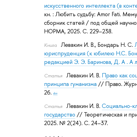
искусственного интеллекта (в конт
кн. : Любить судьбу: Amor Fati. Ме
сборник статей / под общей научной
НОРМА, 2025.
С. 229–238.
Левакин И. В.
,
Бондарь Н. С.
Книга
юриспруденция (к юбилею Н.С. Бонд
редакцией Э. Э. Баринова, Д. А . А 
Левакин И. В.
Право как со
Статья
принципа гуманизма
// Право. Жур
26.
doi
Левакин И. В.
Социально-кл
Статья
государство
// Теоретическая и пр
2025.
№ 2(24). С. 24–37.