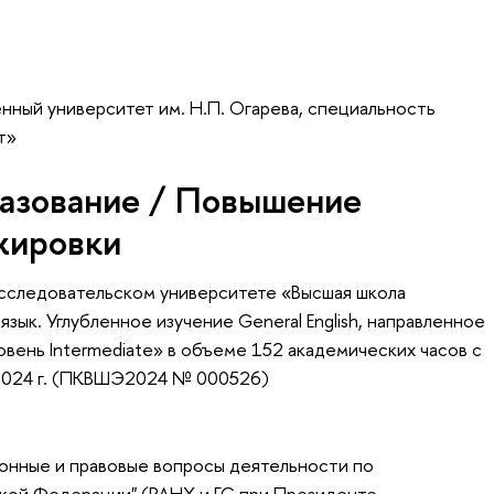
ный университет им. Н.П. Огарева, специальность
т»
азование / Повышение
жировки
сследовательском университете «Высшая школа
зык. Углубленное изучение General English, направленное
овень Intermediate» в объеме 152 академических часов с
 2024 г. (ПКВШЭ2024 № 000526)
онные и правовые вопросы деятельности по
кой Федерации" (РАНХ и ГС при Президенте