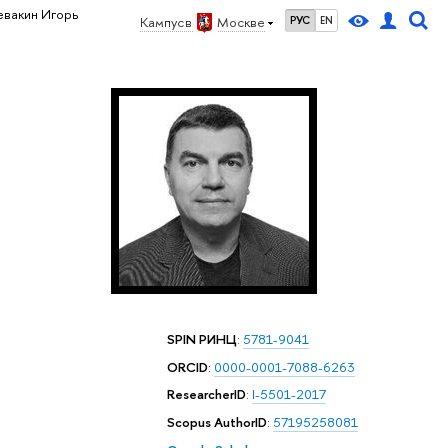
евакин Игорь
Кампус в
Москве
РУС
EN
SPIN РИНЦ
:
5781-9041
ORCID
:
0000-0001-7088-6263
ResearcherID
:
I-5501-2017
Scopus AuthorID
:
57195258081