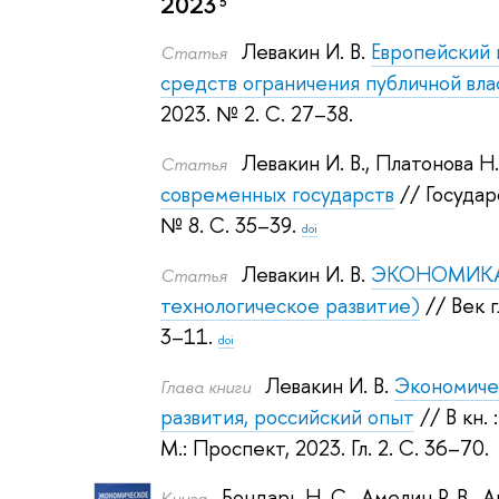
2023
5
Левакин И. В.
Европейский 
Статья
средств ограничения публичной вла
2023.
№ 2. С. 27–38.
Левакин И. В.
,
Платонова Н.
Статья
современных государств
// Госуда
№ 8. С. 35–39.
doi
Левакин И. В.
ЭКОНОМИКА, 
Статья
технологическое развитие)
// Век 
3–11.
doi
Левакин И. В.
Экономичес
Глава книги
развития, российский опыт
// В кн.
М.: Проспект, 2023.
Гл. 2. С. 36–70.
Бондарь Н. С.
,
Амелин Р. В.
,
А
Книга