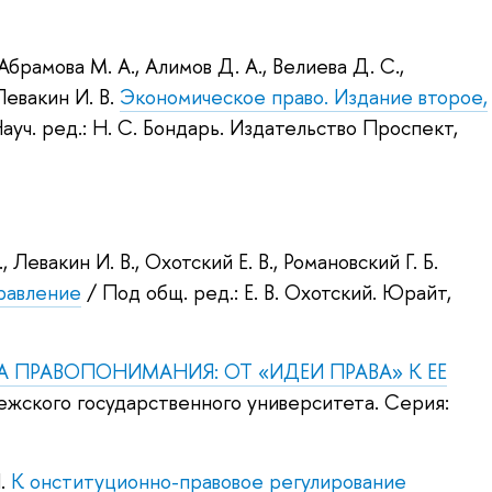
Абрамова М. А.
,
Алимов Д. А.
,
Велиева Д. С.
,
Левакин И. В.
Экономическое право. Издание второе,
ауч. ред.:
Н. С. Бондарь
.
Издательство Проспект,
.
,
Левакин И. В.
,
Охотский Е. В.
,
Романовский Г. Б.
равление
/ Под общ. ред.:
Е. В. Охотский
.
Юрайт,
 ПРАВОПОНИМАНИЯ: ОТ «ИДЕИ ПРАВА» К ЕЕ
ежского государственного университета. Серия:
.
К онституционно-правовое регулирование