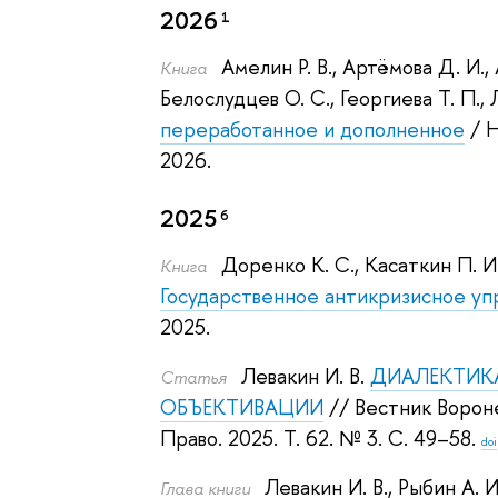
2026
1
Амелин Р. В.
,
Артёмова Д. И.
,
Книга
Белослудцев О. С.
,
Георгиева Т. П.
,
переработанное и дополненное
/ Н
2026.
2025
6
Доренко К. С.
,
Касаткин П. И
Книга
Государственное антикризисное уп
2025.
Левакин И. В.
ДИАЛЕКТИКА
Статья
ОБЪЕКТИВАЦИИ
// Вестник Ворон
Право. 2025.
Т. 62. № 3. С. 49–58.
doi
Левакин И. В.
,
Рыбин А. И
Глава книги