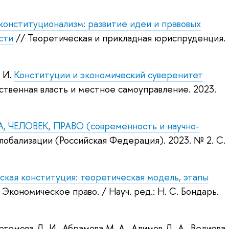
конституционализм: развитие идеи и правовых
сти
// Теоретическая и прикладная юриспруденция.
 И.
Конституции и экономический суверенитет
рственная власть и местное самоуправление. 2023.
ЧЕЛОВЕК, ПРАВО (современность и научно-
глобализации (Российская Федерация). 2023.
№ 2. С.
кая конституция: теоретическая модель, этапы
 : Экономическое право.
/ Науч. ред.:
Н. С. Бондарь
.
ртемова Д. И.
,
Абрамова М. А.
,
Алимов Д. А.
,
Велиева