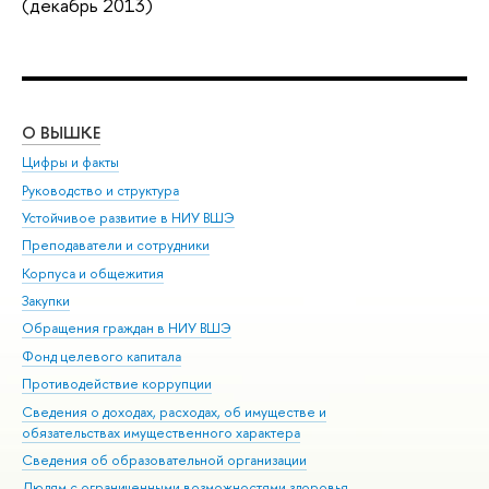
(декабрь 2013)
О ВЫШКЕ
ОБ
Цифры и факты
Ли
Руководство и структура
Дов
Устойчивое развитие в НИУ ВШЭ
Ол
Преподаватели и сотрудники
При
Корпуса и общежития
Вы
Закупки
При
Обращения граждан в НИУ ВШЭ
Ас
Фонд целевого капитала
До
Противодействие коррупции
Цен
Сведения о доходах, расходах, об имуществе и
Би
обязательствах имущественного характера
Об
Сведения об образовательной организации
Обр
Людям с ограниченными возможностями здоровья