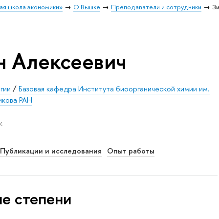
ая школа экономики»
О Вышке
Преподаватели и сотрудники
З
н Алексеевич
гии
/
Базовая кафедра Института биоорганической химии им.
икова РАН
.
Публикации и исследования
Опыт работы
ые степени