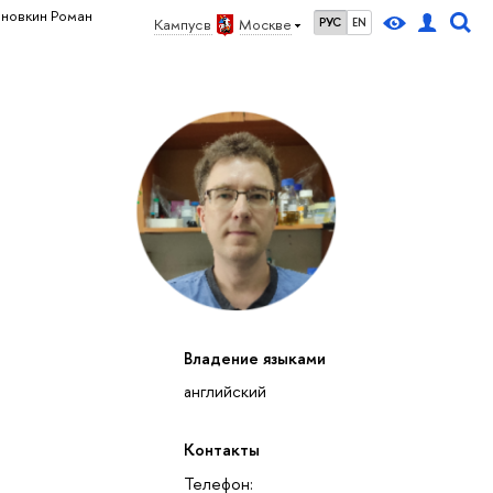
иновкин Роман
Кампус в
Москве
РУС
EN
Владение языками
английский
Контакты
Телефон: