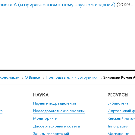
Списка А (и приравненном к нему научном издании)
(2023–
экономики»
→
О Вышке
→
Преподаватели и сотрудники
→
Зиновкин Роман 
НАУКА
РЕСУРСЫ
Научные подразделения
Библиотека
ка
Исследовательские проекты
Издательский 
Мониторинги
Книжный магаз
Диссертационные советы
Типография
Защиты диссертаций
Медиацентр