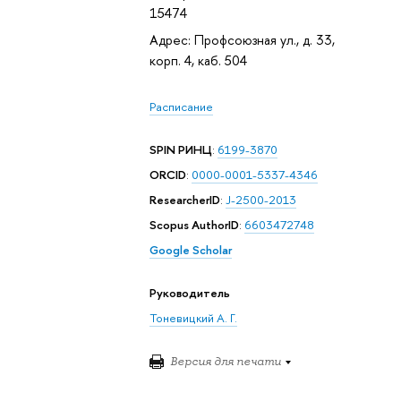
15474
Адрес: Профсоюзная ул., д. 33,
корп. 4, каб. 504
Расписание
SPIN РИНЦ
:
6199-3870
ORCID
:
0000-0001-5337-4346
ResearcherID
:
J-2500-2013
Scopus AuthorID
:
6603472748
Google Scholar
Руководитель
Тоневицкий А. Г.
Версия для печати