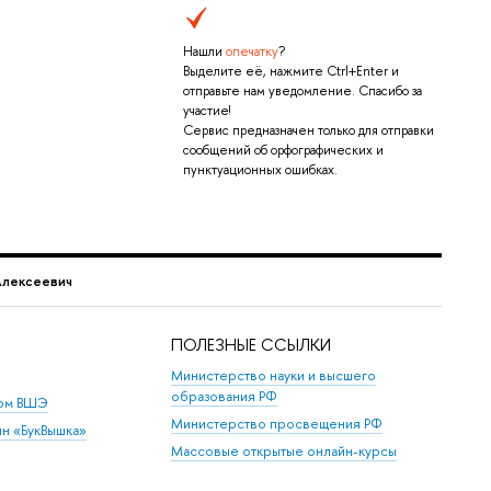
Нашли
опечатку
?
Выделите её, нажмите Ctrl+Enter и
отправьте нам уведомление. Спасибо за
участие!
Сервис предназначен только для отправки
сообщений об орфографических и
пунктуационных ошибках.
Алексеевич
ПОЛЕЗНЫЕ ССЫЛКИ
Министерство науки и высшего
образования РФ
дом ВШЭ
Министерство просвещения РФ
ин «БукВышка»
Массовые открытые онлайн-курсы