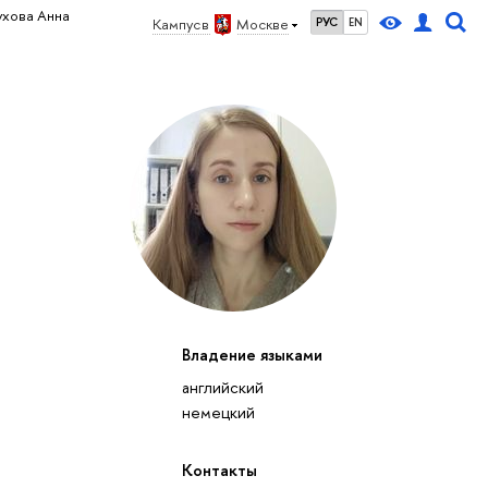
ухова Анна
Кампус в
Москве
РУС
EN
Владение языками
английский
немецкий
Контакты