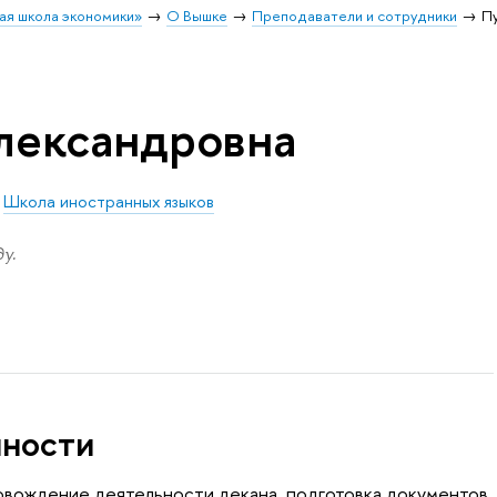
ая школа экономики»
О Вышке
Преподаватели и сотрудники
П
лександровна
/
Школа иностранных языков
у.
нности
вождение деятельности декана, подготовка документов