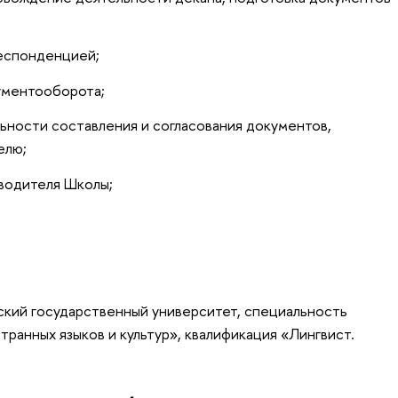
респонденцией;
кументооборота;
льности составления и согласования документов,
елю;
оводителя Школы;
ский государственный университет, специальность
ранных языков и культур», квалификация «Лингвист.