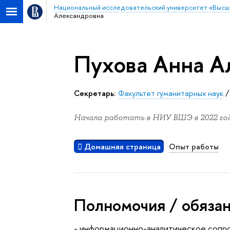
Национальный исследовательский университет «Высш
Александровна
Пухова Анна А
Секретарь:
Факультет гуманитарных наук
Начала работать в НИУ ВШЭ в 2022 год
Домашняя страница
Опыт работы
Полномочия / обяза
- информационно-аналитическое сопро