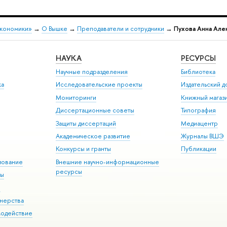
экономики»
→
О Вышке
→
Преподаватели и сотрудники
→
Пухова Анна Але
НАУКА
РЕСУРСЫ
Научные подразделения
Библиотека
ка
Исследовательские проекты
Издательский 
Мониторинги
Книжный магаз
Диссертационные советы
Типография
Защиты диссертаций
Медиацентр
Академическое развитие
Журналы ВШЭ
Конкурсы и гранты
Публикации
зование
Внешние научно-информационные
ресурсы
ры
Э
нерства
модействие