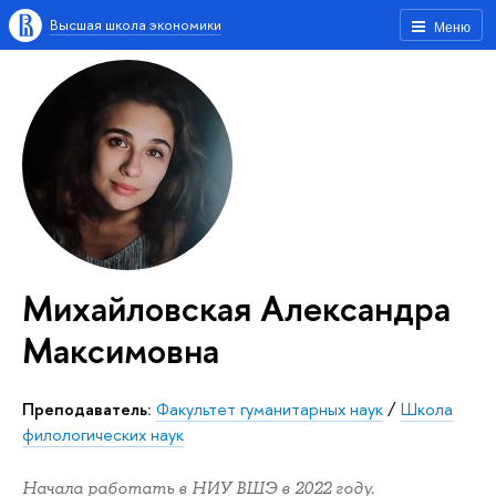
Высшая школа экономики
Меню
Михайловская Александра
Максимовна
Преподаватель:
Факультет гуманитарных наук
/
Школа
филологических наук
Начала работать в НИУ ВШЭ в 2022 году.