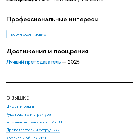
Профессиональные интересы
творческое письмо
Достижения и поощрения
Лучший преподаватель
— 2025
О ВЫШКЕ
ОБ
Цифры и факты
Ли
Руководство и структура
Дов
Устойчивое развитие в НИУ ВШЭ
Ол
Преподаватели и сотрудники
При
Корпуса и общежития
Вы