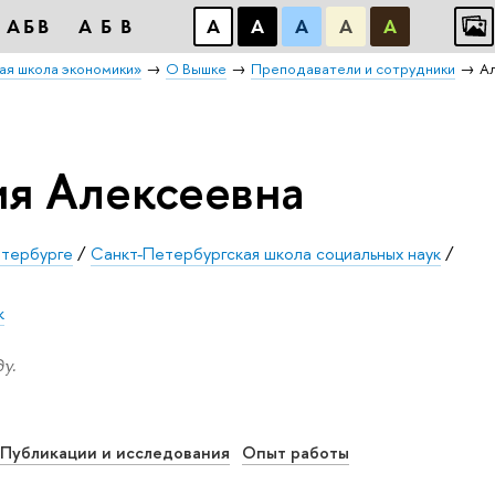
АБB
АБB
А
А
А
А
А
ая школа экономики»
О Вышке
Преподаватели и сотрудники
Ал
ия Алексеевна
тербурге
/
Санкт-Петербургская школа социальных наук
/
к
у.
Публикации и исследования
Опыт работы