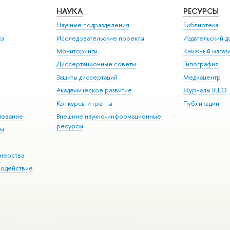
НАУКА
РЕСУРСЫ
Научные подразделения
Библиотека
ка
Исследовательские проекты
Издательский 
Мониторинги
Книжный магаз
Диссертационные советы
Типография
Защиты диссертаций
Медиацентр
Академическое развитие
Журналы ВШЭ
Конкурсы и гранты
Публикации
зование
Внешние научно-информационные
ресурсы
ры
Э
нерства
модействие