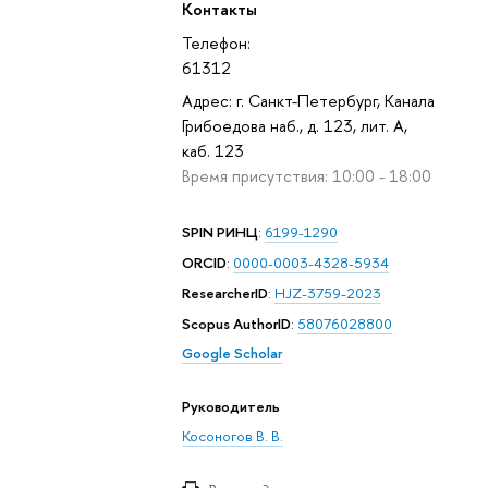
Контакты
Телефон:
61312
Адрес: г. Санкт-Петербург, Канала
Грибоедова наб., д. 123, лит. А,
каб. 123
Время присутствия: 10:00 - 18:00
SPIN РИНЦ
:
6199-1290
ORCID
:
0000-0003-4328-5934
ResearcherID
:
HJZ-3759-2023
Scopus AuthorID
:
58076028800
Google Scholar
Руководитель
Косоногов В. В.