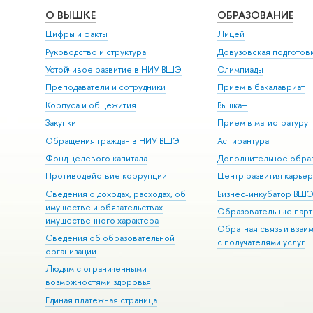
О ВЫШКЕ
ОБРАЗОВАНИЕ
Цифры и факты
Лицей
Руководство и структура
Довузовская подготов
Устойчивое развитие в НИУ ВШЭ
Олимпиады
Преподаватели и сотрудники
Прием в бакалавриат
Корпуса и общежития
Вышка+
Закупки
Прием в магистратуру
Обращения граждан в НИУ ВШЭ
Аспирантура
Фонд целевого капитала
Дополнительное обра
Противодействие коррупции
Центр развития карье
Сведения о доходах, расходах, об
Бизнес-инкубатор ВШ
имуществе и обязательствах
Образовательные парт
имущественного характера
Обратная связь и взаи
Сведения об образовательной
с получателями услуг
организации
Людям с ограниченными
возможностями здоровья
Единая платежная страница