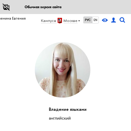
Обычная версия сайта
енина Евгения
Кампус в
Москве
РУС
EN
Владение языками
английский