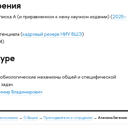
рения
писка А (и приравненном к нему научном издании) (
2025–
тенциала (
кадровый резерв НИУ ВШЭ
)
4)
туре
робиологические механизмы общей и специфической
 задач
димир Владимирович
экономики»
→
О Вышке
→
Преподаватели и сотрудники
→
Аленина Евгения