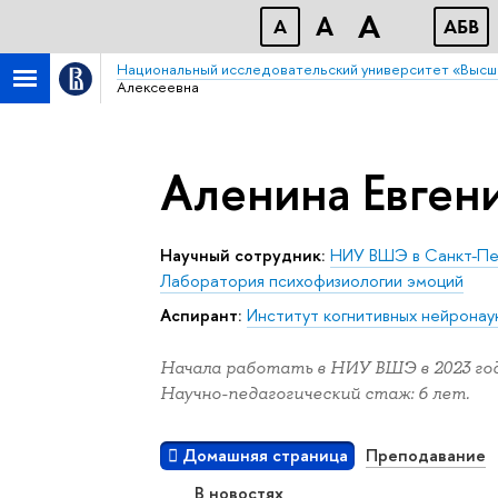
A
A
A
АБB
Национальный исследовательский университет «Высш
Алексеевна
Аленина Евген
Научный сотрудник:
НИУ ВШЭ в Санкт-Пе
Лаборатория психофизиологии эмоций
Аспирант:
Институт когнитивных нейронау
Начала работать в НИУ ВШЭ в 2023 год
Научно-педагогический стаж: 6 лет.
Домашняя страница
Преподавание
В новостях