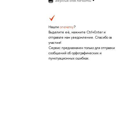
Версия для печати
Нашли
опечатку
?
Выделите её, нажмите Ctrl+Enter и
отправьте нам уведомление. Спасибо за
участие!
Сервис предназначен только для отправки
сообщений об орфографических и
пунктуационных ошибках.