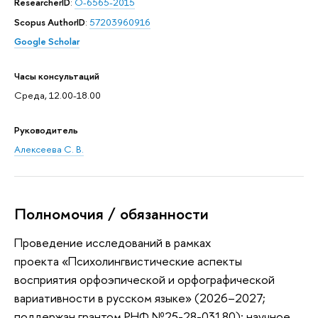
ResearcherID
:
O-6565-2015
Scopus AuthorID
:
57203960916
Google Scholar
Часы консультаций
Среда, 12.00-18.00
Руководитель
Алексеева С. В.
Полномочия / обязанности
Проведение исследований в рамках
проекта «Психолингвистические аспекты
восприятия орфоэпической и орфографической
вариативности в русском языке» (2026–2027;
поддержан грантом РНФ №25-28-03180); научное