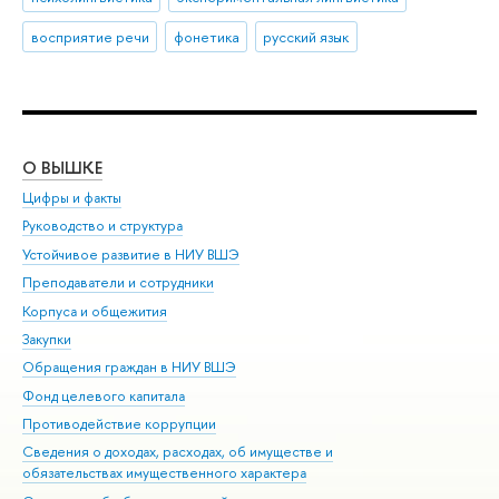
восприятие речи
фонетика
русский язык
О ВЫШКЕ
ОБ
Цифры и факты
Ли
Руководство и структура
Дов
Устойчивое развитие в НИУ ВШЭ
Ол
Преподаватели и сотрудники
При
Корпуса и общежития
Вы
Закупки
При
Обращения граждан в НИУ ВШЭ
Ас
Фонд целевого капитала
До
Противодействие коррупции
Цен
Сведения о доходах, расходах, об имуществе и
Би
обязательствах имущественного характера
Об